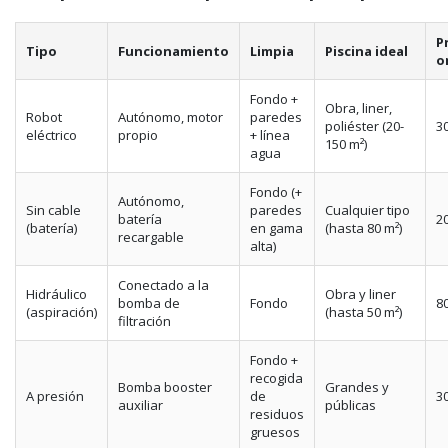
P
Tipo
Funcionamiento
Limpia
Piscina ideal
o
Fondo +
Obra, liner,
Robot
Autónomo, motor
paredes
poliéster (20-
30
eléctrico
propio
+ línea
150 m²)
agua
Fondo (+
Autónomo,
Sin cable
paredes
Cualquier tipo
batería
20
(batería)
en gama
(hasta 80 m²)
recargable
alta)
Conectado a la
Hidráulico
Obra y liner
bomba de
Fondo
80
(aspiración)
(hasta 50 m²)
filtración
Fondo +
recogida
Bomba booster
Grandes y
A presión
de
30
auxiliar
públicas
residuos
gruesos