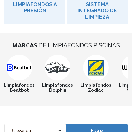
LIMPIAFONDOS A
SISTEMA
PRESIÓN
INTEGRADO DE
LIMPIEZA
MARCAS
DE LIMPIAFONDOS PISCINAS
Limpiafondos
Limpiafondos
Limpiafondos
Limpi
Beatbot
Dolphin
Zodiac
W
Relevancia
Filtro