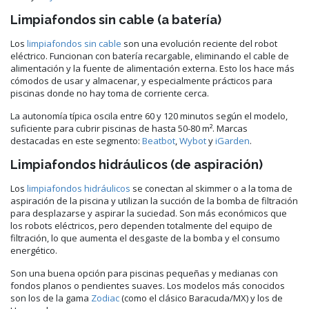
Limpiafondos sin cable (a batería)
Los
limpiafondos sin cable
son una evolución reciente del robot
eléctrico. Funcionan con batería recargable, eliminando el cable de
alimentación y la fuente de alimentación externa. Esto los hace más
cómodos de usar y almacenar, y especialmente prácticos para
piscinas donde no hay toma de corriente cerca.
La autonomía típica oscila entre 60 y 120 minutos según el modelo,
suficiente para cubrir piscinas de hasta 50-80 m². Marcas
destacadas en este segmento:
Beatbot
,
Wybot
y
iGarden
.
Limpiafondos hidráulicos (de aspiración)
Los
limpiafondos hidráulicos
se conectan al skimmer o a la toma de
aspiración de la piscina y utilizan la succión de la bomba de filtración
para desplazarse y aspirar la suciedad. Son más económicos que
los robots eléctricos, pero dependen totalmente del equipo de
filtración, lo que aumenta el desgaste de la bomba y el consumo
energético.
Son una buena opción para piscinas pequeñas y medianas con
fondos planos o pendientes suaves. Los modelos más conocidos
son los de la gama
Zodiac
(como el clásico Baracuda/MX) y los de