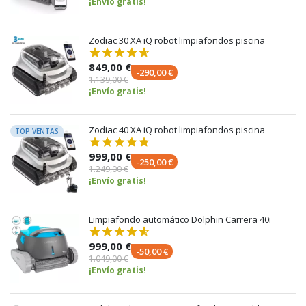
¡Envío gratis!
Zodiac 30 XA iQ robot limpiafondos piscina
849,00 €
-290,00 €
1.139,00 €
¡Envío gratis!
Zodiac 40 XA iQ robot limpiafondos piscina
TOP VENTAS
999,00 €
-250,00 €
1.249,00 €
¡Envío gratis!
Limpiafondo automático Dolphin Carrera 40i
999,00 €
-50,00 €
1.049,00 €
¡Envío gratis!