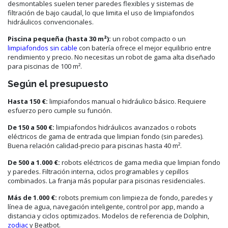
desmontables suelen tener paredes flexibles y sistemas de
filtración de bajo caudal, lo que limita el uso de limpiafondos
hidráulicos convencionales.
Piscina pequeña (hasta 30 m²):
un robot compacto o un
limpiafondos sin cable
con batería ofrece el mejor equilibrio entre
rendimiento y precio. No necesitas un robot de gama alta diseñado
para piscinas de 100 m².
Según el presupuesto
Hasta 150 €:
limpiafondos manual o hidráulico básico. Requiere
esfuerzo pero cumple su función.
De 150 a 500 €:
limpiafondos hidráulicos avanzados o robots
eléctricos de gama de entrada que limpian fondo (sin paredes).
Buena relación calidad-precio para piscinas hasta 40 m².
De 500 a 1.000 €:
robots eléctricos de gama media que limpian fondo
y paredes. Filtración interna, ciclos programables y cepillos
combinados. La franja más popular para piscinas residenciales.
Más de 1.000 €:
robots premium con limpieza de fondo, paredes y
línea de agua, navegación inteligente, control por app, mando a
distancia y ciclos optimizados. Modelos de referencia de Dolphin,
zodiac
y Beatbot.