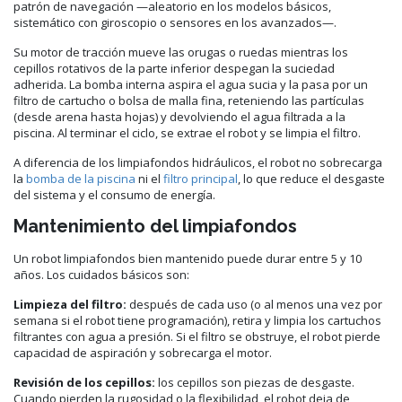
patrón de navegación —aleatorio en los modelos básicos,
sistemático con giroscopio o sensores en los avanzados—.
Su motor de tracción mueve las orugas o ruedas mientras los
cepillos rotativos de la parte inferior despegan la suciedad
adherida. La bomba interna aspira el agua sucia y la pasa por un
filtro de cartucho o bolsa de malla fina, reteniendo las partículas
(desde arena hasta hojas) y devolviendo el agua filtrada a la
piscina. Al terminar el ciclo, se extrae el robot y se limpia el filtro.
A diferencia de los limpiafondos hidráulicos, el robot no sobrecarga
la
bomba de la piscina
ni el
filtro principal
, lo que reduce el desgaste
del sistema y el consumo de energía.
Mantenimiento del limpiafondos
Un robot limpiafondos bien mantenido puede durar entre 5 y 10
años. Los cuidados básicos son:
Limpieza del filtro:
después de cada uso (o al menos una vez por
semana si el robot tiene programación), retira y limpia los cartuchos
filtrantes con agua a presión. Si el filtro se obstruye, el robot pierde
capacidad de aspiración y sobrecarga el motor.
Revisión de los cepillos:
los cepillos son piezas de desgaste.
Cuando pierden la rugosidad o la flexibilidad, el robot deja de