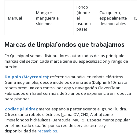
Fondo
Mango +
(donde
Cualquiera,
Manual
manguera al
el
especialmente
15
skimmer
usuario
desmontables
pase)
Marcas de limpiafondos que trabajamos
En Quimipool somos distribuidores autorizados de las principales
marcas del sector. Cada marca tiene su especialización y rango de
precio:
Dolphin (Maytronics)
:
referencia mundial en robots eléctricos.
Gama muy amplia, desde modelos de entrada (Dolphin E10) hasta
robots premium con control por app y navegación CleverClean.
Fabricados en Israel con más de 35 años de experiencia en robótica
para piscinas.
Zodiac (Fluidra)
:
marca española perteneciente al grupo Fluidra.
Ofrece tanto robots eléctricos (gama OV, CNX, Alpha) como
limpiafondos hidráulicos (Baracuda, MX, T5). Especialmente popular
en el mercado español por su red de servicio técnico y
disponibilidad de
recambios
.