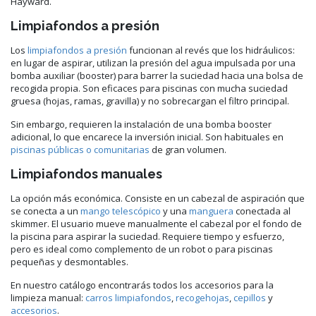
Hayward.
Limpiafondos a presión
Los
limpiafondos a presión
funcionan al revés que los hidráulicos:
en lugar de aspirar, utilizan la presión del agua impulsada por una
bomba auxiliar (booster) para barrer la suciedad hacia una bolsa de
recogida propia. Son eficaces para piscinas con mucha suciedad
gruesa (hojas, ramas, gravilla) y no sobrecargan el filtro principal.
Sin embargo, requieren la instalación de una bomba booster
adicional, lo que encarece la inversión inicial. Son habituales en
piscinas públicas o comunitarias
de gran volumen.
Limpiafondos manuales
La opción más económica. Consiste en un cabezal de aspiración que
se conecta a un
mango telescópico
y una
manguera
conectada al
skimmer. El usuario mueve manualmente el cabezal por el fondo de
la piscina para aspirar la suciedad. Requiere tiempo y esfuerzo,
pero es ideal como complemento de un robot o para piscinas
pequeñas y desmontables.
En nuestro catálogo encontrarás todos los accesorios para la
limpieza manual:
carros limpiafondos
,
recogehojas
,
cepillos
y
accesorios
.