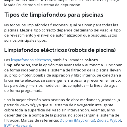
la vida útil de todo el sistema de depuración.
Tipos de limpiafondos para piscinas
No todos los limpiafondos funcionan igual ni sirven para todas las
piscinas. Elegir el tipo correcto depende del tamaño del vaso, el tipo
de revestimiento y el nivel de automatización que busques. Estos
son los principales tipos:
Limpiafondos eléctricos (robots de piscina)
Los
limpiafondos eléctricos
, también llamados
robots
limpiafondos
, son la opción más avanzada y autónoma. Funcionan
de forma independiente al sistema de filtración de la piscina: llevan
su propio motor, bomba de aspiración y filtro interno. Se conectan a
la corriente eléctrica, se sumergen en la piscina y recorren el fondo,
las paredes y —en los modelos más completos— la línea de agua
de forma programada.
Son la mejor elección para piscinas de obra medianas y grandes (a
partir de 20-25 m²), ya que su sistema de navegación inteligente
cubre toda la superficie del vaso sin intervención. Además, al no
depender de la bomba de la piscina, no sobrecargan el sistema de
filtración. Marcas de referencia:
Dolphin (Maytronics)
,
Zodiac
,
Wybot
,
BWT
y
Hayward
.