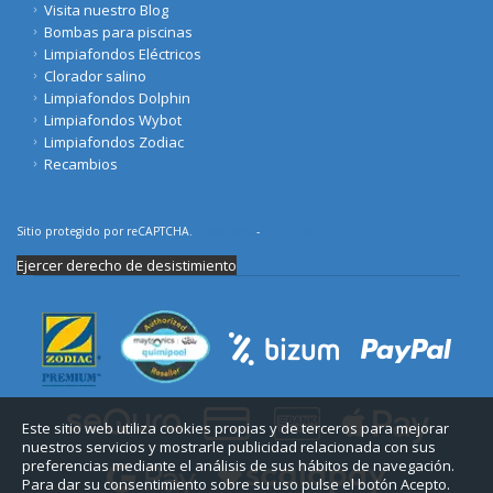
Visita nuestro Blog
Bombas para piscinas
Limpiafondos Eléctricos
Clorador salino
Limpiafondos Dolphin
Limpiafondos Wybot
Limpiafondos Zodiac
Recambios
Sitio protegido por reCAPTCHA.
Privacidad
-
Términos
Ejercer derecho de desistimiento
Este sitio web utiliza cookies propias y de terceros para mejorar
nuestros servicios y mostrarle publicidad relacionada con sus
preferencias mediante el análisis de sus hábitos de navegación.
Para dar su consentimiento sobre su uso pulse el botón Acepto.