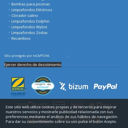
Bombas para piscinas
Limpiafondos Eléctricos
Clorador salino
Limpiafondos Dolphin
Limpiafondos Wybot
Limpiafondos Zodiac
Recambios
Sitio protegido por reCAPTCHA.
Privacidad
-
Términos
Ejercer derecho de desistimiento
Este sitio web utiliza cookies propias y de terceros para mejorar
nuestros servicios y mostrarle publicidad relacionada con sus
preferencias mediante el análisis de sus hábitos de navegación.
Para dar su consentimiento sobre su uso pulse el botón Acepto.