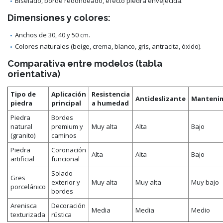
Biselado, borde redondeado, efecto piedra envejecida.
Dimensiones y colores:
Anchos de 30, 40 y 50 cm.
Colores naturales (beige, crema, blanco, gris, antracita, óxido).
Comparativa entre modelos (tabla
orientativa)
Tipo de
Aplicación
Resistencia
Antideslizante
Manteni
piedra
principal
a humedad
Piedra
Bordes
natural
premium y
Muy alta
Alta
Bajo
(granito)
caminos
Piedra
Coronación
Alta
Alta
Bajo
artificial
funcional
Solado
Gres
exterior y
Muy alta
Muy alta
Muy bajo
porcelánico
bordes
Arenisca
Decoración
Media
Media
Medio
texturizada
rústica