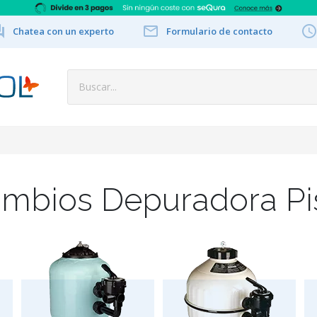


Chatea con un experto
Formulario de contacto
mbios Depuradora Pi