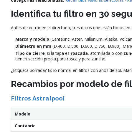
Categorías relacionadas:
Recambios válvulas selectoras
·
Re
Identifica tu filtro en 30 se
Antes de entrar en el directorio, tres datos que están todos en
Marca y modelo
(Cantabric, Aster, Millenium, Alaska, Volcán
Diámetro en mm
(D.400, D.500, D.600, D.750, D.900). Man
Tipo de cierre
: si la tapa es
roscada
, atornillada o con
zun
tienen sección propia para rosca y para zuncho
¿Etiqueta borrada? Es lo normal en filtros con años de sol. M
Recambios por modelo de fil
Filtros Astralpool
Modelo
Cantabric