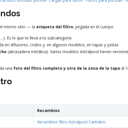
cambios bombas piscina
·
Cargas para filtros
·
Filtros para piscinas
·
V
gundos
 el mismo sitio — la
etiqueta del filtro
, pegada en el cuerpo:
…). Es lo que te lleva a tu subcategoría
da en difusores, codos y, en algunos modelos, en tapas y juntas
cho
(abrazadera metálica). Varios modelos Astralpool tienen versione
anda una
foto del filtro completo y otra de la zona de la tapa
al
f
tro
Recambios
Recambios filtro Astralpool Cantabric