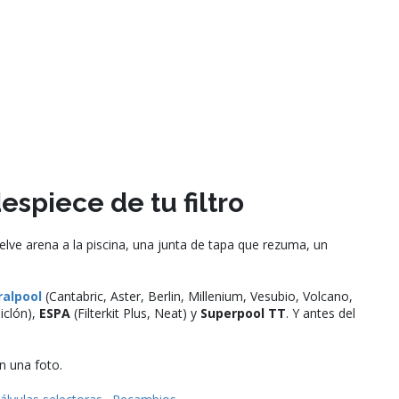
spiece de tu filtro
elve arena a la piscina, una junta de tapa que rezuma, un
ralpool
(Cantabric, Aster, Berlin, Millenium, Vesubio, Volcano,
iclón),
ESPA
(Filterkit Plus, Neat) y
Superpool TT
. Y antes del
n una foto.