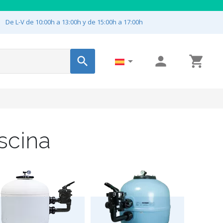

De L-V de 10:00h a 13:00h y de 15:00h a 17:00h




scina