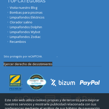
TOP CATEGORÍAS
Visita nuestro Blog
Bombas para piscinas
Limpiafondos Eléctricos
Clorador salino
Limpiafondos Dolphin
Limpiafondos Wybot
Limpiafondos Zodiac
Recambios
Sitio protegido por reCAPTCHA.
Privacidad
-
Términos
Ejercer derecho de desistimiento
Este sitio web utiliza cookies propias y de terceros para mejorar
nuestros servicios y mostrarle publicidad relacionada con sus
preferencias mediante el análisis de sus hábitos de navegación.