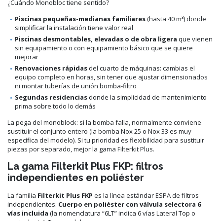
¿Cuándo Monobloc tiene sentido?
Piscinas pequeñas-medianas familiares
(hasta 40 m³) donde
simplificar la instalación tiene valor real
Piscinas desmontables, elevadas o de obra ligera
que vienen
sin equipamiento o con equipamiento básico que se quiere
mejorar
Renovaciones rápidas
del cuarto de máquinas: cambias el
equipo completo en horas, sin tener que ajustar dimensionados
ni montar tuberías de unión bomba-filtro
Segundas residencias
donde la simplicidad de mantenimiento
prima sobre todo lo demás
La pega del monoblock: si la bomba falla, normalmente conviene
sustituir el conjunto entero (la bomba Nox 25 o Nox 33 es muy
específica del modelo). Si tu prioridad es flexibilidad para sustituir
piezas por separado, mejor la gama Filterkit Plus.
La gama Filterkit Plus FKP: filtros
independientes en poliéster
La familia
Filterkit Plus FKP
es la línea estándar ESPA de filtros
independientes.
Cuerpo en poliéster con válvula selectora 6
vías incluida
(la nomenclatura “6LT” indica 6 vías Lateral Top o