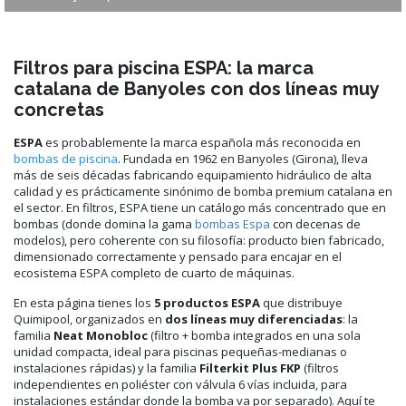
Filtros para piscina ESPA: la marca
catalana de Banyoles con dos líneas muy
concretas
ESPA
es probablemente la marca española más reconocida en
bombas de piscina
. Fundada en 1962 en Banyoles (Girona), lleva
más de seis décadas fabricando equipamiento hidráulico de alta
calidad y es prácticamente sinónimo de bomba premium catalana en
el sector. En filtros, ESPA tiene un catálogo más concentrado que en
bombas (donde domina la gama
bombas Espa
con decenas de
modelos), pero coherente con su filosofía: producto bien fabricado,
dimensionado correctamente y pensado para encajar en el
ecosistema ESPA completo de cuarto de máquinas.
En esta página tienes los
5 productos ESPA
que distribuye
Quimipool, organizados en
dos líneas muy diferenciadas
: la
familia
Neat Monobloc
(filtro + bomba integrados en una sola
unidad compacta, ideal para piscinas pequeñas-medianas o
instalaciones rápidas) y la familia
Filterkit Plus FKP
(filtros
independientes en poliéster con válvula 6 vías incluida, para
instalaciones estándar donde la bomba va por separado). Aquí te