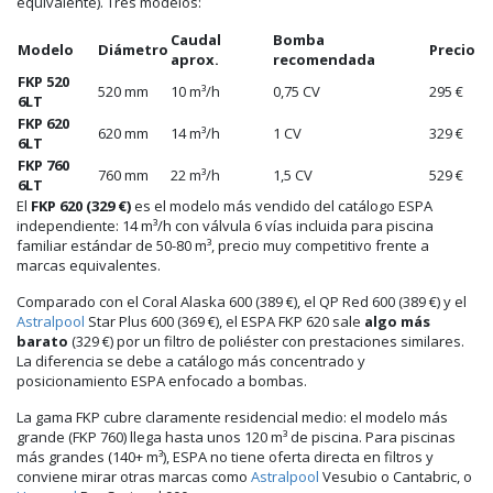
equivalente). Tres modelos:
Caudal
Bomba
Modelo
Diámetro
Precio
aprox.
recomendada
FKP 520
520 mm
10 m³/h
0,75 CV
295 €
6LT
FKP 620
620 mm
14 m³/h
1 CV
329 €
6LT
FKP 760
760 mm
22 m³/h
1,5 CV
529 €
6LT
El
FKP 620 (329 €)
es el modelo más vendido del catálogo ESPA
independiente: 14 m³/h con válvula 6 vías incluida para piscina
familiar estándar de 50-80 m³, precio muy competitivo frente a
marcas equivalentes.
Comparado con el Coral Alaska 600 (389 €), el QP Red 600 (389 €) y el
Astralpool
Star Plus 600 (369 €), el ESPA FKP 620 sale
algo más
barato
(329 €) por un filtro de poliéster con prestaciones similares.
La diferencia se debe a catálogo más concentrado y
posicionamiento ESPA enfocado a bombas.
La gama FKP cubre claramente residencial medio: el modelo más
grande (FKP 760) llega hasta unos 120 m³ de piscina. Para piscinas
más grandes (140+ m³), ESPA no tiene oferta directa en filtros y
conviene mirar otras marcas como
Astralpool
Vesubio o Cantabric, o