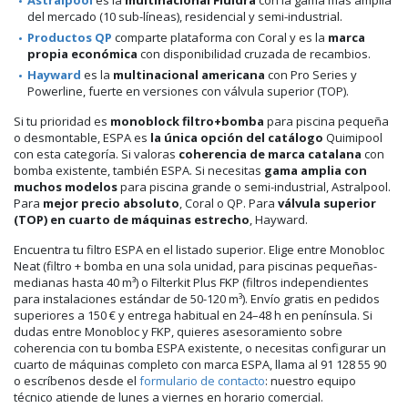
del mercado (10 sub-líneas), residencial y semi-industrial.
Productos QP
comparte plataforma con Coral y es la
marca
propia económica
con disponibilidad cruzada de recambios.
Hayward
es la
multinacional americana
con Pro Series y
Powerline, fuerte en versiones con válvula superior (TOP).
Si tu prioridad es
monoblock filtro+bomba
para piscina pequeña
o desmontable, ESPA es
la única opción del catálogo
Quimipool
con esta categoría. Si valoras
coherencia de marca catalana
con
bomba existente, también ESPA. Si necesitas
gama amplia con
muchos modelos
para piscina grande o semi-industrial, Astralpool.
Para
mejor precio absoluto
, Coral o QP. Para
válvula superior
(TOP) en cuarto de máquinas estrecho
, Hayward.
Encuentra tu filtro ESPA en el listado superior. Elige entre Monobloc
Neat (filtro + bomba en una sola unidad, para piscinas pequeñas-
medianas hasta 40 m³) o Filterkit Plus FKP (filtros independientes
para instalaciones estándar de 50-120 m³). Envío gratis en pedidos
superiores a 150 € y entrega habitual en 24–48 h en península. Si
dudas entre Monobloc y FKP, quieres asesoramiento sobre
coherencia con tu bomba ESPA existente, o necesitas configurar un
cuarto de máquinas completo con marca ESPA, llama al 91 128 55 90
o escríbenos desde el
formulario de contacto
: nuestro equipo
técnico atiende de lunes a viernes en horario comercial.