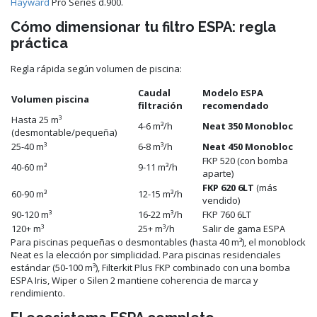
Hayward
Pro Series d.900.
Cómo dimensionar tu filtro ESPA: regla
práctica
Regla rápida según volumen de piscina:
Caudal
Modelo ESPA
Volumen piscina
filtración
recomendado
Hasta 25 m³
4-6 m³/h
Neat 350 Monobloc
(desmontable/pequeña)
25-40 m³
6-8 m³/h
Neat 450 Monobloc
FKP 520 (con bomba
40-60 m³
9-11 m³/h
aparte)
FKP 620 6LT
(más
60-90 m³
12-15 m³/h
vendido)
90-120 m³
16-22 m³/h
FKP 760 6LT
120+ m³
25+ m³/h
Salir de gama ESPA
Para piscinas pequeñas o desmontables (hasta 40 m³), el monoblock
Neat es la elección por simplicidad. Para piscinas residenciales
estándar (50-100 m³), Filterkit Plus FKP combinado con una bomba
ESPA Iris, Wiper o Silen 2 mantiene coherencia de marca y
rendimiento.