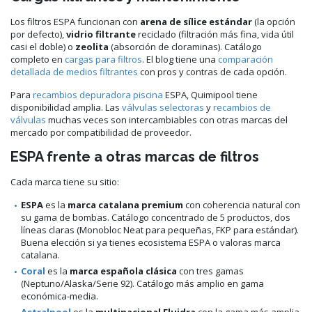
Los filtros ESPA funcionan con
arena de sílice estándar
(la opción
por defecto),
vidrio filtrante
reciclado (filtración más fina, vida útil
casi el doble) o
zeolita
(absorción de cloraminas). Catálogo
completo en
cargas para filtros
. El blog tiene una
comparación
detallada de medios filtrantes
con pros y contras de cada opción.
Para
recambios depuradora piscina
ESPA, Quimipool tiene
disponibilidad amplia. Las
válvulas selectoras
y
recambios de
válvulas
muchas veces son intercambiables con otras marcas del
mercado por compatibilidad de proveedor.
ESPA frente a otras marcas de filtros
Cada marca tiene su sitio:
ESPA
es la
marca catalana premium
con coherencia natural con
su gama de bombas. Catálogo concentrado de 5 productos, dos
líneas claras (Monobloc Neat para pequeñas, FKP para estándar).
Buena elección si ya tienes ecosistema ESPA o valoras marca
catalana.
Coral
es la
marca española clásica
con tres gamas
(Neptuno/Alaska/Serie 92). Catálogo más amplio en gama
económica-media.
Astralpool
es la
multinacional Fluidra
con la gama más amplia