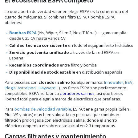
El ecosistema ESPA completo
Lo que aporta de verdad valor en elegir ESPA es la coherencia del
cuarto de máquinas. Si combinas filtro ESPA + bomba ESPA,
obtienes:
Bombas ESPA
(Iris, Wiper, Silen 2, Nox, Tifón…) — gama amplia
desde 0,25 CV hasta varios CV
Calidad técnica consistente
en todo el equipamiento hidráulico
Servicio postventa unificado
a través de la red ESPA en
España
Recambios coordinados
entre filtro y bomba
Disponibilidad de stock estable
en distribución española
Para piscinas con
clorador salino
(cualquier marca:
Innowater
,
BSV
,
Idegis
,
Astralpool
,
Hayward
…), los filtros ESPA son perfectamente
compatibles. ESPA no fabrica
cloradores salinos
, así que tienes
libertad total para elegir la marca de electrólisis que prefieras.
Para
bombas de velocidad variable
, ESPA tiene gama propia (Silen
Plus VS y otras) muy bien valorada en piscinas que combinan
filtración prolongada con electrólisis salina, donde el ahorro
eléctrico compensa el sobrecoste inicial en 2-3 temporadas.
Cargas filtrantes y mantenimiento