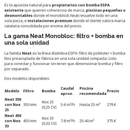
Es la apuesta natural para
propietarios con bomba ESPA
existente
que quieren coherencia de marca,
piscinas pequeñas o
desmontables
donde el monoblock Neat resuelve todo en una
sola pieza, e
instalaciones premium
donde el cliente valora marca
catalana consolidada por encima del precio.
La gama Neat Monobloc: filtro + bomba en
una sola unidad
La familia
Neat
es la línea distintiva ESPA: filtro de poliéster + bomba
Nox preacoplada de fábrica en una sola unidad compacta. Listo
para conectar y funcionar sin tener que dimensionar bomba y filtro
por separado.
Dos modelos disponibles:
Caudal
Piscina
Modelo
Filtro
Bomba
Precio
aprox.
recomendada
Neat 350
Nox 25
con Nox
350 mm
5-6 m³/h
Hasta 25 m³
279 €
(0,25 CV)
25
Neat 450
Nox 33
con Nox
450 mm
7-8 m³/h
25-40 m³
375 €
(0,33 CV)
33