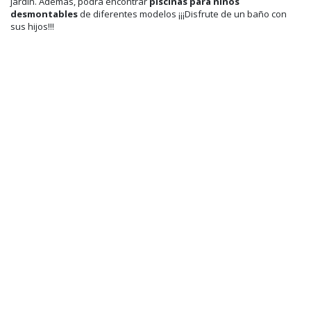
jardín. Además, podrá encontrar
piscinas para niños
desmontables
de diferentes modelos ¡¡¡Disfrute de un baño con
sus hijos!!!