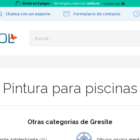


Chatea con un experto
Formulario de contacto
Pintura para piscinas
Otras categorías de Gresite
esite Antideslizante
(36)
Dibujos piscina gresi