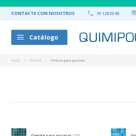

CONTACTE CON NOSOTROS
91 128 55 90
Catálogo
Inicio
Gresite
Pintura para piscinas
Gresite para piscinas
(73)
Gr