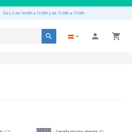

De L-V de 10:00h a 13:00h y de 15:00h a 17:00h




te
(42)
Cenefa piscina gresite
(8)