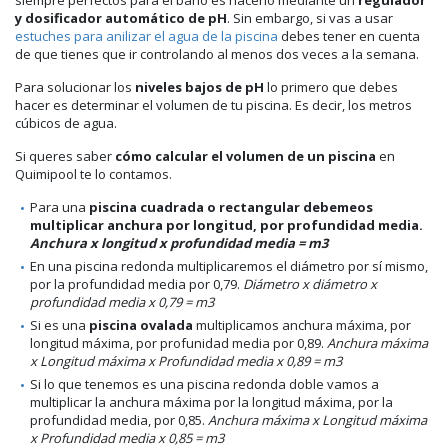
y dosificador automático de pH
. Sin embargo, si vas a usar
estuches para anilizar el agua de la piscina
debes tener en cuenta
de que tienes que ir controlando al menos dos veces a la semana.
Para solucionar los
niveles bajos de pH
lo primero que debes
hacer es determinar el volumen de tu piscina. Es decir, los metros
cúbicos de agua.
Si queres saber
cómo calcular el volumen de un piscina
en
Quimipool te lo contamos.
Para una
piscina cuadrada o rectangular
debemeos
multiplicar anchura por longitud, por profundidad media.
Anchura x longitud x profundidad media = m3
En una piscina redonda multiplicaremos el diámetro por sí mismo,
por la profundidad media por 0,79.
Diámetro x diámetro x
profundidad media x 0,79 = m3
Si es una
piscina ovalada
multiplicamos anchura máxima, por
longitud máxima, por profunidad media por 0,89.
Anchura máxima
x Longitud máxima x Profundidad media x 0,89 = m3
Si lo que tenemos es una piscina redonda doble vamos a
multiplicar la anchura máxima por la longitud máxima, por la
profundidad media, por 0,85.
Anchura máxima x Longitud máxima
x Profundidad media x 0,85 = m3