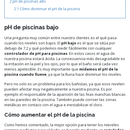
2
pH de piscinas alto
2.1
Cómo disminuir el pH de la piscina
pH de piscinas bajo
Una pregunta muy común entre nuestro clientes es el qué pasa
cuando los niveles son bajos. El
pH bajo
es el que se sitúa por
debajo de 7.2 y qué podemos medir fácilmente con cualquier
controlador de pH para piscinas
. En estos casos el agua de
nuestra piscina estará ácida. La consecuencia más desagradable es
la irritación en la piel y los ojos, por lo que el baño será cada vez
menos apetecible. Es muy importante que
midamos el pH de la
piscina cuando llueve
, ya que la lluvia hace disminuir los niveles.
Pero no solo es un problema para los bañistas, ya que esos nivelen
pueden afectar muy negativamente a nuestra piscina. Es por
ejemplo el responsable de la aparición de las feas manchas blancas
en las paredes de la pisicina. También puede corroer las zonas
metálicas en contaco con el agua e inestabilizar el cloro.
Cómo aumentar el pH de la piscina
Como hemos comentado, la mejor opción para tener los nieveles
siempre perfectos para el baño es hacerlo mediante un
regulador