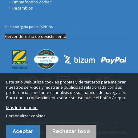
Limpiafondos Zodiac
Recambios
Sitio protegido por reCAPTCHA.
Privacidad
-
Términos
Ejercer derecho de desistimiento
Este sitio web utiliza cookies propias y de terceros para mejorar
nuestros servicios y mostrarle publicidad relacionada con sus
preferencias mediante el análisis de sus hábitos de navegación.
Para dar su consentimiento sobre su uso pulse el botón Acepto.
Más información
Personalizar cookies
Copyright © 2026 Quimipool Piscinas y Jardines, S.L. - CIF
B11712916.
Aceptar
Rechazar todo
Todos los derechos reservados. Diseño web: