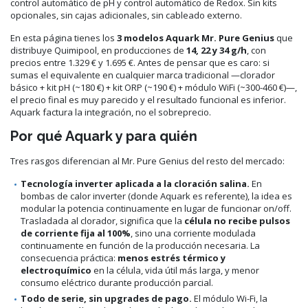
control automático de pH y control automático de Redox. Sin kits
opcionales, sin cajas adicionales, sin cableado externo.
En esta página tienes los
3 modelos Aquark Mr. Pure Genius
que
distribuye Quimipool, en producciones de
14, 22 y 34 g/h
, con
precios entre 1.329 € y 1.695 €. Antes de pensar que es caro: si
sumas el equivalente en cualquier marca tradicional —clorador
básico + kit pH (~180 €) + kit ORP (~190 €) + módulo WiFi (~300-460 €)—,
el precio final es muy parecido y el resultado funcional es inferior.
Aquark factura la integración, no el sobreprecio.
Por qué Aquark y para quién
Tres rasgos diferencian al Mr. Pure Genius del resto del mercado:
Tecnología inverter aplicada a la cloración salina.
En
bombas de calor inverter (donde Aquark es referente), la idea es
modular la potencia continuamente en lugar de funcionar on/off.
Trasladada al clorador, significa que la
célula no recibe pulsos
de corriente fija al 100%
, sino una corriente modulada
continuamente en función de la producción necesaria. La
consecuencia práctica:
menos estrés térmico y
electroquímico
en la célula, vida útil más larga, y menor
consumo eléctrico durante producción parcial.
Todo de serie, sin upgrades de pago.
El módulo Wi-Fi, la