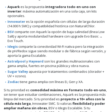
Aquark
es la propuesta
integradora todo-en-uno con
inverter
: máxima automatización en una sola caja, sin kits
opcionales.
Innowater
es la opción española con células de larga duración
(14.000 h SMC) y compatibilidad histórica con NaturalChlor.
BSV
comparte con Aquark la opción de baja salinidad (línea Low
Salt) y aporta modularidad hardware con upgrade Evo Basic →
Evo Touch.
Idegis
comparte la conectividad Wi-Fi nativa pero la integración
de pH/Redox sigue siendo modular o de fábrica según versión, y
aporta la gama Escalable.
Astralpool
y
Hayward
son los grandes multinacionales con
gama amplia, fuertes en piscina pública y obra nueva.
Sugar Valley
apuesta por tratamientos combinados (clorador +
UV + ozono).
Zodiac
tiene gama amplia con líneas Ei, Gen y XA.
Si tu prioridad es
comodidad máxima en formato todo-en-uno
,
sin tener que estudiar combinaciones, Aquark es la propuesta más
limpia del mercado. Si tu prioridad es
proyecto a 10+ años con la
célula más larga
, Innowater SMC. Si valoras
flexibilidad y poder
ampliar mañana sin obras
, BSV o Idegis Escalable. Si tu