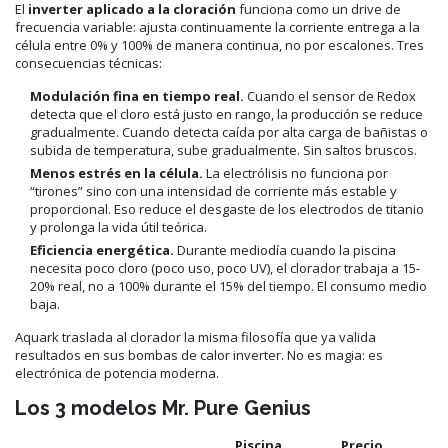
El
inverter aplicado a la cloración
funciona como un drive de
frecuencia variable: ajusta continuamente la corriente entrega a la
célula entre 0% y 100% de manera continua, no por escalones. Tres
consecuencias técnicas:
Modulación fina en tiempo real.
Cuando el sensor de Redox
detecta que el cloro está justo en rango, la producción se reduce
gradualmente. Cuando detecta caída por alta carga de bañistas o
subida de temperatura, sube gradualmente. Sin saltos bruscos.
Menos estrés en la célula.
La electrólisis no funciona por
“tirones” sino con una intensidad de corriente más estable y
proporcional. Eso reduce el desgaste de los electrodos de titanio
y prolonga la vida útil teórica.
Eficiencia energética.
Durante mediodía cuando la piscina
necesita poco cloro (poco uso, poco UV), el clorador trabaja a 15-
20% real, no a 100% durante el 15% del tiempo. El consumo medio
baja.
Aquark traslada al clorador la misma filosofía que ya valida
resultados en sus bombas de calor inverter. No es magia: es
electrónica de potencia moderna.
Los 3 modelos Mr. Pure Genius
Piscina
Precio