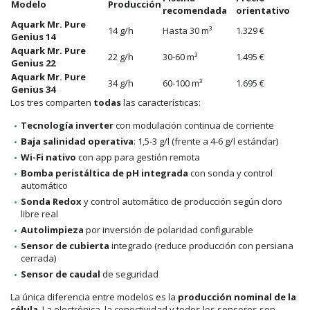
Modelo
Producción
recomendada
orientativo
Aquark Mr. Pure
14 g/h
Hasta 30 m³
1.329 €
Genius 14
Aquark Mr. Pure
22 g/h
30-60 m³
1.495 €
Genius 22
Aquark Mr. Pure
34 g/h
60-100 m³
1.695 €
Genius 34
Los tres comparten
todas
las características:
Tecnología inverter
con modulación continua de corriente
Baja salinidad operativa
: 1,5-3 g/l (frente a 4-6 g/l estándar)
Wi-Fi nativo
con app para gestión remota
Bomba peristáltica de pH integrada
con sonda y control
automático
Sonda Redox
y control automático de producción según cloro
libre real
Autolimpieza
por inversión de polaridad configurable
Sensor de cubierta
integrado (reduce producción con persiana
cerrada)
Sensor de caudal
de seguridad
La única diferencia entre modelos es la
producción nominal de la
célula
. La electrónica, la conectividad y todos los sensores son