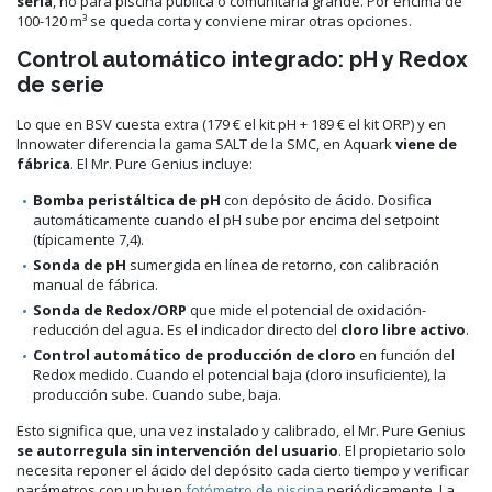
seria
, no para piscina pública o comunitaria grande. Por encima de
100-120 m³ se queda corta y conviene mirar otras opciones.
Control automático integrado: pH y Redox
de serie
Lo que en BSV cuesta extra (179 € el kit pH + 189 € el kit ORP) y en
Innowater diferencia la gama SALT de la SMC, en Aquark
viene de
fábrica
. El Mr. Pure Genius incluye:
Bomba peristáltica de pH
con depósito de ácido. Dosifica
automáticamente cuando el pH sube por encima del setpoint
(típicamente 7,4).
Sonda de pH
sumergida en línea de retorno, con calibración
manual de fábrica.
Sonda de Redox/ORP
que mide el potencial de oxidación-
reducción del agua. Es el indicador directo del
cloro libre activo
.
Control automático de producción de cloro
en función del
Redox medido. Cuando el potencial baja (cloro insuficiente), la
producción sube. Cuando sube, baja.
Esto significa que, una vez instalado y calibrado, el Mr. Pure Genius
se autorregula sin intervención del usuario
. El propietario solo
necesita reponer el ácido del depósito cada cierto tiempo y verificar
parámetros con un buen
fotómetro de piscina
periódicamente. La