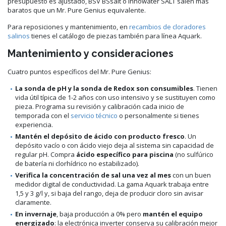
presupuesto es ajustado, BSV BSsalt o Innowater SALT salen más
baratos que un Mr. Pure Genius equivalente.
Para reposiciones y mantenimiento, en
recambios de cloradores
salinos
tienes el catálogo de piezas también para línea Aquark.
Mantenimiento y consideraciones
Cuatro puntos específicos del Mr. Pure Genius:
La sonda de pH y la sonda de Redox son consumibles
. Tienen
vida útil típica de 1-2 años con uso intensivo y se sustituyen como
pieza. Programa su revisión y calibración cada inicio de
temporada con el
servicio técnico
o personalmente si tienes
experiencia.
Mantén el depósito de ácido con producto fresco
. Un
depósito vacío o con ácido viejo deja al sistema sin capacidad de
regular pH. Compra
ácido específico para piscina
(no sulfúrico
de batería ni clorhídrico no estabilizado).
Verifica la concentración de sal una vez al mes
con un buen
medidor digital de conductividad. La gama Aquark trabaja entre
1,5 y 3 g/l y, si baja del rango, deja de producir cloro sin avisar
claramente.
En invernaje
, baja producción a 0% pero
mantén el equipo
energizado
: la electrónica inverter conserva su calibración mejor