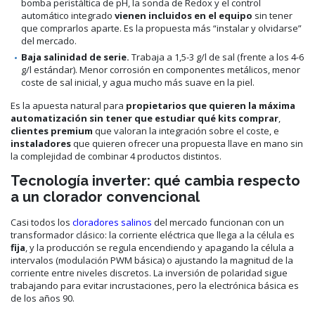
bomba peristáltica de pH, la sonda de Redox y el control
automático integrado
vienen incluidos en el equipo
sin tener
que comprarlos aparte. Es la propuesta más “instalar y olvidarse”
del mercado.
Baja salinidad de serie.
Trabaja a 1,5-3 g/l de sal (frente a los 4-6
g/l estándar). Menor corrosión en componentes metálicos, menor
coste de sal inicial, y agua mucho más suave en la piel.
Es la apuesta natural para
propietarios que quieren la máxima
automatización sin tener que estudiar qué kits comprar
,
clientes premium
que valoran la integración sobre el coste, e
instaladores
que quieren ofrecer una propuesta llave en mano sin
la complejidad de combinar 4 productos distintos.
Tecnología inverter: qué cambia respecto
a un clorador convencional
Casi todos los
cloradores salinos
del mercado funcionan con un
transformador clásico: la corriente eléctrica que llega a la célula es
fija
, y la producción se regula encendiendo y apagando la célula a
intervalos (modulación PWM básica) o ajustando la magnitud de la
corriente entre niveles discretos. La inversión de polaridad sigue
trabajando para evitar incrustaciones, pero la electrónica básica es
de los años 90.