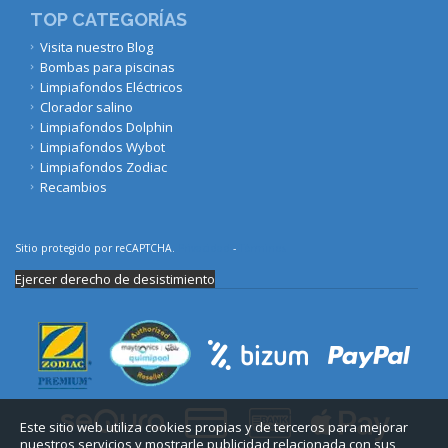
TOP CATEGORÍAS
Visita nuestro Blog
Bombas para piscinas
Limpiafondos Eléctricos
Clorador salino
Limpiafondos Dolphin
Limpiafondos Wybot
Limpiafondos Zodiac
Recambios
Sitio protegido por reCAPTCHA.
Privacidad
-
Términos
Ejercer derecho de desistimiento
Este sitio web utiliza cookies propias y de terceros para mejorar
nuestros servicios y mostrarle publicidad relacionada con sus