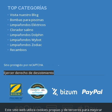
TOP CATEGORÍAS
Visita nuestro Blog
Bombas para piscinas
Limpiafondos Eléctricos
Clorador salino
Limpiafondos Dolphin
Limpiafondos Wybot
Limpiafondos Zodiac
Recambios
Sitio protegido por reCAPTCHA.
Privacidad
-
Términos
Ejercer derecho de desistimiento
Este sitio web utiliza cookies propias y de terceros para mejorar