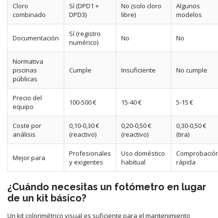
Cloro
Sí (DPD1 +
No (solo cloro
Algunos
combinado
DPD3)
libre)
modelos
Sí (registro
Documentación
No
No
numérico)
Normativa
piscinas
Cumple
Insuficiente
No cumple
públicas
Precio del
100-500 €
15-40 €
5-15 €
equipo
Coste por
0,10-0,30 €
0,20-0,50 €
0,30-0,50 €
análisis
(reactivo)
(reactivo)
(tira)
Profesionales
Uso doméstico
Comprobació
Mejor para
y exigentes
habitual
rápida
¿Cuándo necesitas un fotómetro en lugar
de un kit básico?
Un kit colorimétrico visual es suficiente para el mantenimiento