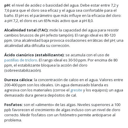
pH:
el nivel de acidez o basicidad del agua. Debe estar entre 7,2 y
7,6 para que el cloro sea eficaz y el agua sea confortable para el
baño. El pH es el parámetro que más influye en la eficacia del cloro:
a pH 7,2, el cloro es un 65% más activo que a pH 8,0.
Alcalinidad total (TAC):
mide la capacidad del agua para resistir
cambios bruscos de pH (efecto tampón). El rango ideal es 80-120
ppm. Una alcalinidad baja provoca oscilaciones erráticas del pH; una
alcalinidad alta dificulta su corrección.
Ácido cianúrico (estabilizante):
se acumula con el uso de
pastillas de tricloro
. El rango ideal es 30-50 ppm. Por encima de 80
ppm, el estabilizante bloquea la acción del cloro
(sobreestabilización).
Dureza cálcica:
la concentración de calcio en el agua. Valores entre
200-400 ppm son los ideales. Un agua demasiado blanda es
agresiva con los materiales (corroe el
gresite
y los equipos); un agua
demasiado dura genera depósitos de cal.
Fosfatos:
son el «alimento» de las algas. Niveles superiores a 100
ppb favorecen el crecimiento de algas incluso con un nivel de cloro
correcto. Medir fosfatos con un fotómetro permite anticiparse al
problema.