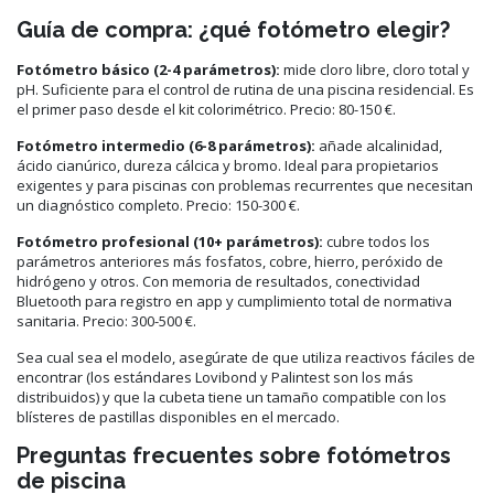
Guía de compra: ¿qué fotómetro elegir?
Fotómetro básico (2-4 parámetros):
mide cloro libre, cloro total y
pH. Suficiente para el control de rutina de una piscina residencial. Es
el primer paso desde el kit colorimétrico. Precio: 80-150 €.
Fotómetro intermedio (6-8 parámetros):
añade alcalinidad,
ácido cianúrico, dureza cálcica y bromo. Ideal para propietarios
exigentes y para piscinas con problemas recurrentes que necesitan
un diagnóstico completo. Precio: 150-300 €.
Fotómetro profesional (10+ parámetros):
cubre todos los
parámetros anteriores más fosfatos, cobre, hierro, peróxido de
hidrógeno y otros. Con memoria de resultados, conectividad
Bluetooth para registro en app y cumplimiento total de normativa
sanitaria. Precio: 300-500 €.
Sea cual sea el modelo, asegúrate de que utiliza reactivos fáciles de
encontrar (los estándares Lovibond y Palintest son los más
distribuidos) y que la cubeta tiene un tamaño compatible con los
blísteres de pastillas disponibles en el mercado.
Preguntas frecuentes sobre fotómetros
de piscina