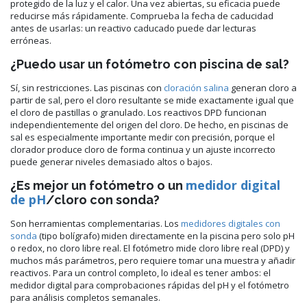
protegido de la luz y el calor. Una vez abiertas, su eficacia puede
reducirse más rápidamente. Comprueba la fecha de caducidad
antes de usarlas: un reactivo caducado puede dar lecturas
erróneas.
¿Puedo usar un fotómetro con piscina de sal?
Sí, sin restricciones. Las piscinas con
cloración salina
generan cloro a
partir de sal, pero el cloro resultante se mide exactamente igual que
el cloro de pastillas o granulado. Los reactivos DPD funcionan
independientemente del origen del cloro. De hecho, en piscinas de
sal es especialmente importante medir con precisión, porque el
clorador produce cloro de forma continua y un ajuste incorrecto
puede generar niveles demasiado altos o bajos.
medidor digital
¿Es mejor un fotómetro o un
de pH
/cloro con sonda?
Son herramientas complementarias. Los
medidores digitales con
sonda
(tipo bolígrafo) miden directamente en la piscina pero solo pH
o redox, no cloro libre real. El fotómetro mide cloro libre real (DPD) y
muchos más parámetros, pero requiere tomar una muestra y añadir
reactivos. Para un control completo, lo ideal es tener ambos: el
medidor digital para comprobaciones rápidas del pH y el fotómetro
para análisis completos semanales.