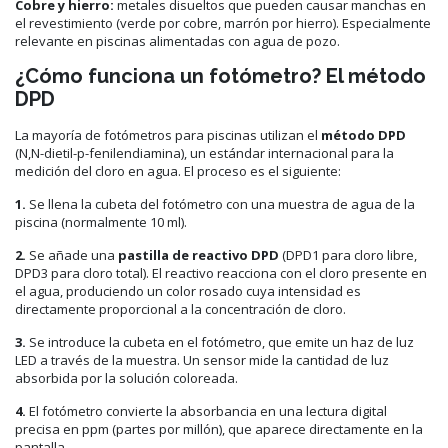
Cobre y hierro:
metales disueltos que pueden causar manchas en
el revestimiento (verde por cobre, marrón por hierro). Especialmente
relevante en piscinas alimentadas con agua de pozo.
¿Cómo funciona un fotómetro? El método
DPD
La mayoría de fotómetros para piscinas utilizan el
método DPD
(N,N-dietil-p-fenilendiamina), un estándar internacional para la
medición del cloro en agua. El proceso es el siguiente:
1.
Se llena la cubeta del fotómetro con una muestra de agua de la
piscina (normalmente 10 ml).
2.
Se añade una
pastilla de reactivo DPD
(DPD1 para cloro libre,
DPD3 para cloro total). El reactivo reacciona con el cloro presente en
el agua, produciendo un color rosado cuya intensidad es
directamente proporcional a la concentración de cloro.
3.
Se introduce la cubeta en el fotómetro, que emite un haz de luz
LED a través de la muestra. Un sensor mide la cantidad de luz
absorbida por la solución coloreada.
4.
El fotómetro convierte la absorbancia en una lectura digital
precisa en ppm (partes por millón), que aparece directamente en la
pantalla.