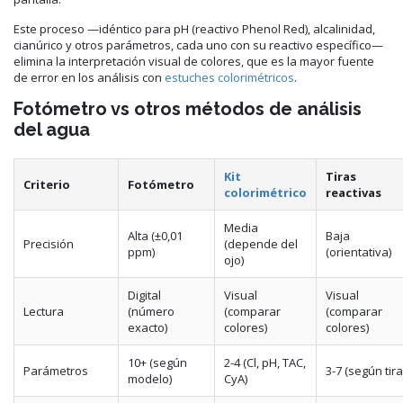
Este proceso —idéntico para pH (reactivo Phenol Red), alcalinidad,
cianúrico y otros parámetros, cada uno con su reactivo específico—
elimina la interpretación visual de colores, que es la mayor fuente
de error en los análisis con
estuches colorimétricos
.
Fotómetro vs otros métodos de análisis
del agua
Kit
Tiras
Criterio
Fotómetro
colorimétrico
reactivas
Media
Alta (±0,01
Baja
Precisión
(depende del
ppm)
(orientativa)
ojo)
Digital
Visual
Visual
Lectura
(número
(comparar
(comparar
exacto)
colores)
colores)
10+ (según
2-4 (Cl, pH, TAC,
Parámetros
3-7 (según tira
modelo)
CyA)