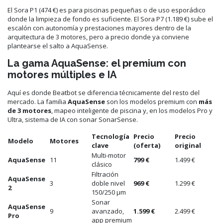
El Sora P1 (474 €) es para piscinas pequeñas o de uso esporádico
donde la limpieza de fondo es suficiente. El Sora P7 (1.189 €) sube el
escalón con autonomía y prestaciones mayores dentro de la
arquitectura de 3 motores, pero a precio donde ya conviene
plantearse el salto a AquaSense.
La gama AquaSense: el premium con
motores múltiples e IA
Aquí es donde Beatbot se diferencia técnicamente del resto del
mercado. La familia
AquaSense
son los modelos premium con
más
de 3 motores
, mapeo inteligente de piscina y, en los modelos Pro y
Ultra, sistema de IA con sonar SonarSense.
Tecnología
Precio
Precio
Modelo
Motores
clave
(oferta)
original
Multi-motor
AquaSense
11
799 €
1.499 €
clásico
Filtración
AquaSense
3
doble nivel
969 €
1.299 €
2
150/250 µm
Sonar
AquaSense
9
avanzado,
1.599 €
2.499 €
Pro
app premium