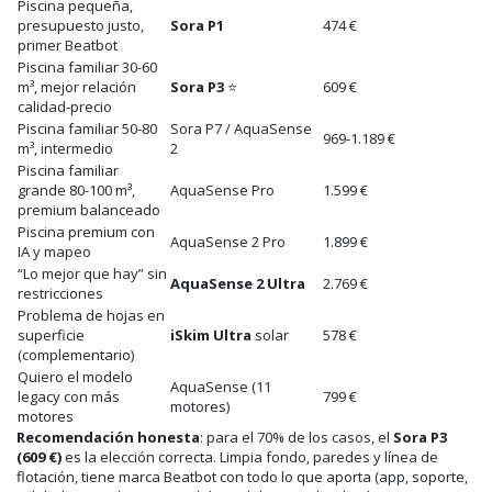
Piscina pequeña,
presupuesto justo,
Sora P1
474 €
primer Beatbot
Piscina familiar 30-60
m³, mejor relación
Sora P3
⭐
609 €
calidad-precio
Piscina familiar 50-80
Sora P7 / AquaSense
969-1.189 €
m³, intermedio
2
Piscina familiar
grande 80-100 m³,
AquaSense Pro
1.599 €
premium balanceado
Piscina premium con
AquaSense 2 Pro
1.899 €
IA y mapeo
“Lo mejor que hay” sin
AquaSense 2 Ultra
2.769 €
restricciones
Problema de hojas en
superficie
iSkim Ultra
solar
578 €
(complementario)
Quiero el modelo
AquaSense (11
legacy con más
799 €
motores)
motores
Recomendación honesta
: para el 70% de los casos, el
Sora P3
(609 €)
es la elección correcta. Limpia fondo, paredes y línea de
flotación, tiene marca Beatbot con todo lo que aporta (app, soporte,