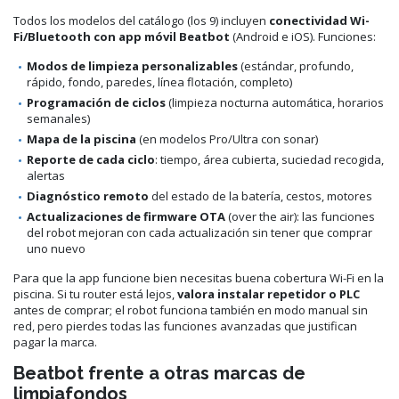
Todos los modelos del catálogo (los 9) incluyen
conectividad Wi-
Fi/Bluetooth con app móvil Beatbot
(Android e iOS). Funciones:
Modos de limpieza personalizables
(estándar, profundo,
rápido, fondo, paredes, línea flotación, completo)
Programación de ciclos
(limpieza nocturna automática, horarios
semanales)
Mapa de la piscina
(en modelos Pro/Ultra con sonar)
Reporte de cada ciclo
: tiempo, área cubierta, suciedad recogida,
alertas
Diagnóstico remoto
del estado de la batería, cestos, motores
Actualizaciones de firmware OTA
(over the air): las funciones
del robot mejoran con cada actualización sin tener que comprar
uno nuevo
Para que la app funcione bien necesitas buena cobertura Wi-Fi en la
piscina. Si tu router está lejos,
valora instalar repetidor o PLC
antes de comprar; el robot funciona también en modo manual sin
red, pero pierdes todas las funciones avanzadas que justifican
pagar la marca.
Beatbot frente a otras marcas de
limpiafondos