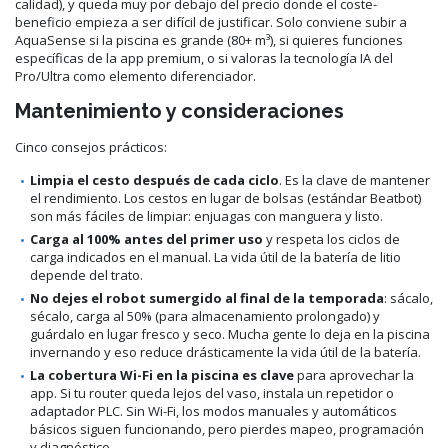
calidad), y queda muy por debajo del precio donde el coste-
beneficio empieza a ser difícil de justificar. Solo conviene subir a
AquaSense si la piscina es grande (80+ m³), si quieres funciones
específicas de la app premium, o si valoras la tecnología IA del
Pro/Ultra como elemento diferenciador.
Mantenimiento y consideraciones
Cinco consejos prácticos:
Limpia el cesto después de cada ciclo
. Es la clave de mantener
el rendimiento. Los cestos en lugar de bolsas (estándar Beatbot)
son más fáciles de limpiar: enjuagas con manguera y listo.
Carga al 100% antes del primer uso
y respeta los ciclos de
carga indicados en el manual. La vida útil de la batería de litio
depende del trato.
No dejes el robot sumergido al final de la temporada
: sácalo,
sécalo, carga al 50% (para almacenamiento prolongado) y
guárdalo en lugar fresco y seco. Mucha gente lo deja en la piscina
invernando y eso reduce drásticamente la vida útil de la batería.
La cobertura Wi-Fi en la piscina es clave
para aprovechar la
app. Si tu router queda lejos del vaso, instala un repetidor o
adaptador PLC. Sin Wi-Fi, los modos manuales y automáticos
básicos siguen funcionando, pero pierdes mapeo, programación
y diagnóstico.