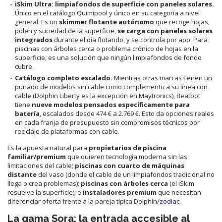
iSkim Ultra: limpiafondos de superficie con paneles solares.
Único en el catálogo Quimipool y único en su categoría a nivel
general. Es un
skimmer flotante autónomo
que recoge hojas,
polen y suciedad de la superficie,
se carga con paneles solares
integrados
durante el día flotando, y se controla por app. Para
piscinas con árboles cerca o problema crónico de hojas en la
superficie, es una solución que ningún limpiafondos de fondo
cubre.
Catálogo completo escalado.
Mientras otras marcas tienen un
puñado de modelos sin cable como complemento a su línea con
cable (Dolphin Liberty es la excepción en Maytronics), Beatbot
tiene
nueve modelos pensados específicamente para
batería
, escalados desde 474 € a 2.769 €. Esto da opciones reales
en cada franja de presupuesto sin compromisos técnicos por
reciclaje de plataformas con cable.
Es la apuesta natural para
propietarios de piscina
familiar/premium
que quieren tecnología moderna sin las
limitaciones del cable;
piscinas con cuarto de máquinas
distante
del vaso (donde el cable de un limpiafondos tradicional no
llega o crea problemas);
piscinas con árboles cerca
(el iSkim
resuelve la superficie); e
instaladores premium
que necesitan
diferenciar oferta frente a la pareja típica Dolphin/
zodiac
.
La gama Sora: la entrada accesible al