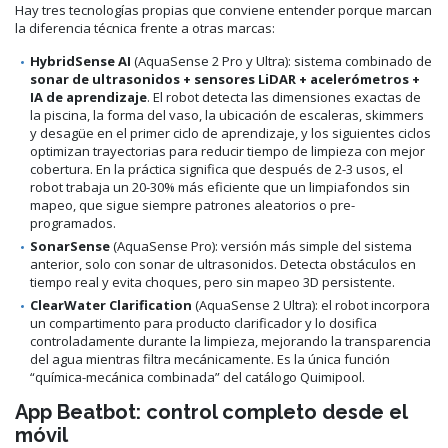
Hay tres tecnologías propias que conviene entender porque marcan
la diferencia técnica frente a otras marcas:
HybridSense AI
(AquaSense 2 Pro y Ultra): sistema combinado de
sonar de ultrasonidos + sensores LiDAR + acelerómetros +
IA de aprendizaje
. El robot detecta las dimensiones exactas de
la piscina, la forma del vaso, la ubicación de escaleras, skimmers
y desagüe en el primer ciclo de aprendizaje, y los siguientes ciclos
optimizan trayectorias para reducir tiempo de limpieza con mejor
cobertura. En la práctica significa que después de 2-3 usos, el
robot trabaja un 20-30% más eficiente que un limpiafondos sin
mapeo, que sigue siempre patrones aleatorios o pre-
programados.
SonarSense
(AquaSense Pro): versión más simple del sistema
anterior, solo con sonar de ultrasonidos. Detecta obstáculos en
tiempo real y evita choques, pero sin mapeo 3D persistente.
ClearWater Clarification
(AquaSense 2 Ultra): el robot incorpora
un compartimento para producto clarificador y lo dosifica
controladamente durante la limpieza, mejorando la transparencia
del agua mientras filtra mecánicamente. Es la única función
“química-mecánica combinada” del catálogo Quimipool.
App Beatbot: control completo desde el
móvil