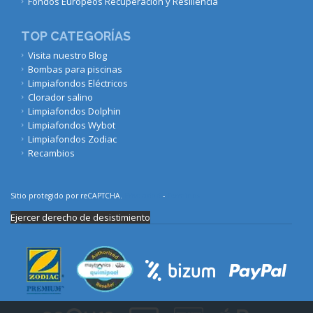
Fondos Europeos Recuperación y Resiliencia
TOP CATEGORÍAS
Visita nuestro Blog
Bombas para piscinas
Limpiafondos Eléctricos
Clorador salino
Limpiafondos Dolphin
Limpiafondos Wybot
Limpiafondos Zodiac
Recambios
Sitio protegido por reCAPTCHA.
Privacidad
-
Términos
Ejercer derecho de desistimiento