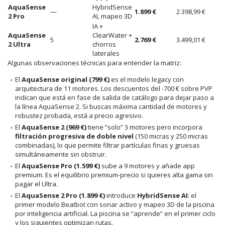
AquaSense
HybridSense
—
1.899 €
2.398,99 €
2 Pro
AI, mapeo 3D
IA +
AquaSense
ClearWater +
5
2.769 €
3.499,01 €
2 Ultra
chorros
laterales
Algunas observaciones técnicas para entender la matriz:
El
AquaSense original (799 €)
es el modelo legacy con
arquitectura de 11 motores. Los descuentos del -700 € sobre PVP
indican que está en fase de salida de catálogo para dejar paso a
la línea AquaSense 2. Si buscas máxima cantidad de motores y
robustez probada, está a precio agresivo.
El
AquaSense 2 (969 €)
tiene “solo” 3 motores pero incorpora
filtración progresiva de doble nivel
(150 micras y 250 micras
combinadas), lo que permite filtrar partículas finas y gruesas
simultáneamente sin obstruir.
El
AquaSense Pro (1.599 €)
sube a 9 motores y añade app
premium. Es el equilibrio premium-precio si quieres alta gama sin
pagar el Ultra.
El
AquaSense 2 Pro (1.899 €)
introduce
HybridSense AI
: el
primer modelo Beatbot con sonar activo y mapeo 3D de la piscina
por inteligencia artificial. La piscina se “aprende” en el primer ciclo
y los siguientes optimizan rutas.