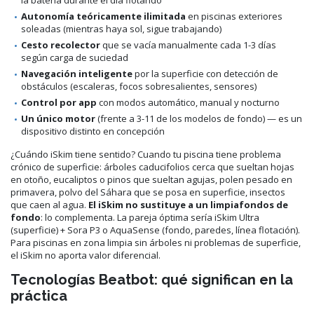
Autonomía teóricamente ilimitada
en piscinas exteriores
soleadas (mientras haya sol, sigue trabajando)
Cesto recolector
que se vacía manualmente cada 1-3 días
según carga de suciedad
Navegación inteligente
por la superficie con detección de
obstáculos (escaleras, focos sobresalientes, sensores)
Control por app
con modos automático, manual y nocturno
Un único motor
(frente a 3-11 de los modelos de fondo) — es un
dispositivo distinto en concepción
¿Cuándo iSkim tiene sentido? Cuando tu piscina tiene problema
crónico de superficie: árboles caducifolios cerca que sueltan hojas
en otoño, eucaliptos o pinos que sueltan agujas, polen pesado en
primavera, polvo del Sáhara que se posa en superficie, insectos
que caen al agua.
El iSkim no sustituye a un limpiafondos de
fondo
: lo complementa. La pareja óptima sería iSkim Ultra
(superficie) + Sora P3 o AquaSense (fondo, paredes, línea flotación).
Para piscinas en zona limpia sin árboles ni problemas de superficie,
el iSkim no aporta valor diferencial.
Tecnologías Beatbot: qué significan en la
práctica