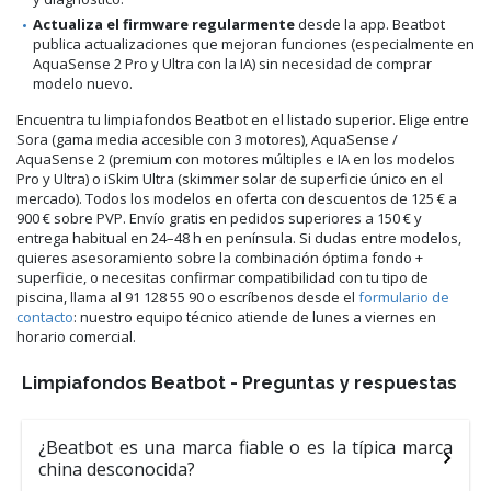
Actualiza el firmware regularmente
desde la app. Beatbot
publica actualizaciones que mejoran funciones (especialmente en
AquaSense 2 Pro y Ultra con la IA) sin necesidad de comprar
modelo nuevo.
Encuentra tu limpiafondos Beatbot en el listado superior. Elige entre
Sora (gama media accesible con 3 motores), AquaSense /
AquaSense 2 (premium con motores múltiples e IA en los modelos
Pro y Ultra) o iSkim Ultra (skimmer solar de superficie único en el
mercado). Todos los modelos en oferta con descuentos de 125 € a
900 € sobre PVP. Envío gratis en pedidos superiores a 150 € y
entrega habitual en 24–48 h en península. Si dudas entre modelos,
quieres asesoramiento sobre la combinación óptima fondo +
superficie, o necesitas confirmar compatibilidad con tu tipo de
piscina, llama al 91 128 55 90 o escríbenos desde el
formulario de
contacto
: nuestro equipo técnico atiende de lunes a viernes en
horario comercial.
Limpiafondos Beatbot - Preguntas y respuestas
¿Beatbot es una marca fiable o es la típica marca
china desconocida?