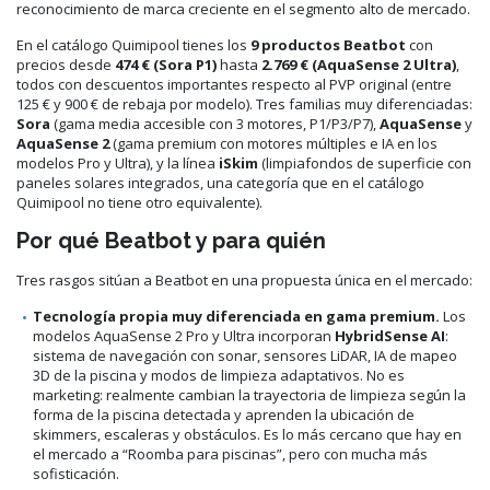
reconocimiento de marca creciente en el segmento alto de mercado.
En el catálogo Quimipool tienes los
9 productos Beatbot
con
precios desde
474 € (Sora P1)
hasta
2.769 € (AquaSense 2 Ultra)
,
todos con descuentos importantes respecto al PVP original (entre
125 € y 900 € de rebaja por modelo). Tres familias muy diferenciadas:
Sora
(gama media accesible con 3 motores, P1/P3/P7),
AquaSense
y
AquaSense 2
(gama premium con motores múltiples e IA en los
modelos Pro y Ultra), y la línea
iSkim
(limpiafondos de superficie con
paneles solares integrados, una categoría que en el catálogo
Quimipool no tiene otro equivalente).
Por qué Beatbot y para quién
Tres rasgos sitúan a Beatbot en una propuesta única en el mercado:
Tecnología propia muy diferenciada en gama premium.
Los
modelos AquaSense 2 Pro y Ultra incorporan
HybridSense AI
:
sistema de navegación con sonar, sensores LiDAR, IA de mapeo
3D de la piscina y modos de limpieza adaptativos. No es
marketing: realmente cambian la trayectoria de limpieza según la
forma de la piscina detectada y aprenden la ubicación de
skimmers, escaleras y obstáculos. Es lo más cercano que hay en
el mercado a “Roomba para piscinas”, pero con mucha más
sofisticación.