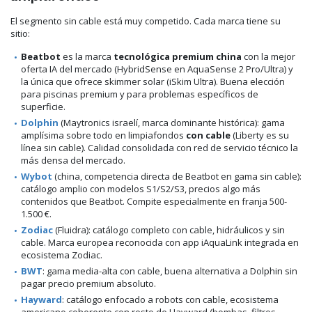
El segmento sin cable está muy competido. Cada marca tiene su
sitio:
Beatbot
es la marca
tecnológica premium china
con la mejor
oferta IA del mercado (HybridSense en AquaSense 2 Pro/Ultra) y
la única que ofrece skimmer solar (iSkim Ultra). Buena elección
para piscinas premium y para problemas específicos de
superficie.
Dolphin
(Maytronics israelí, marca dominante histórica): gama
amplísima sobre todo en limpiafondos
con cable
(Liberty es su
línea sin cable). Calidad consolidada con red de servicio técnico la
más densa del mercado.
Wybot
(china, competencia directa de Beatbot en gama sin cable):
catálogo amplio con modelos S1/S2/S3, precios algo más
contenidos que Beatbot. Compite especialmente en franja 500-
1.500 €.
Zodiac
(Fluidra): catálogo completo con cable, hidráulicos y sin
cable. Marca europea reconocida con app iAquaLink integrada en
ecosistema Zodiac.
BWT
: gama media-alta con cable, buena alternativa a Dolphin sin
pagar precio premium absoluto.
Hayward
: catálogo enfocado a robots con cable, ecosistema
americano coherente con resto de Hayward (bombas, filtros,