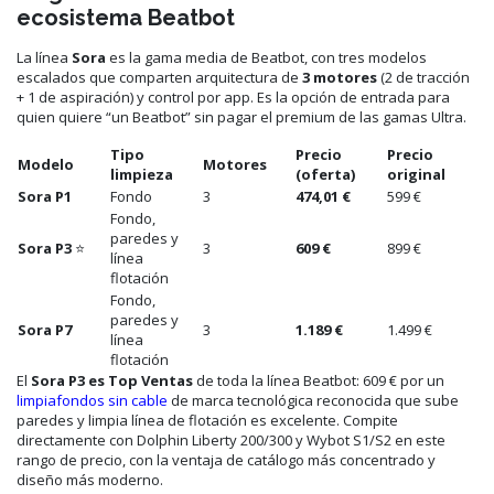
ecosistema Beatbot
La línea
Sora
es la gama media de Beatbot, con tres modelos
escalados que comparten arquitectura de
3 motores
(2 de tracción
+ 1 de aspiración) y control por app. Es la opción de entrada para
quien quiere “un Beatbot” sin pagar el premium de las gamas Ultra.
Tipo
Precio
Precio
Modelo
Motores
limpieza
(oferta)
original
Sora P1
Fondo
3
474,01 €
599 €
Fondo,
paredes y
Sora P3
⭐
3
609 €
899 €
línea
flotación
Fondo,
paredes y
Sora P7
3
1.189 €
1.499 €
línea
flotación
El
Sora P3 es Top Ventas
de toda la línea Beatbot: 609 € por un
limpiafondos sin cable
de marca tecnológica reconocida que sube
paredes y limpia línea de flotación es excelente. Compite
directamente con Dolphin Liberty 200/300 y Wybot S1/S2 en este
rango de precio, con la ventaja de catálogo más concentrado y
diseño más moderno.