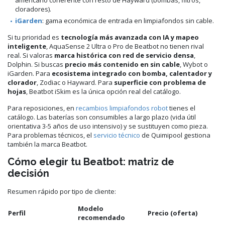
cloradores).
iGarden
: gama económica de entrada en limpiafondos sin cable.
Si tu prioridad es
tecnología más avanzada con IA y mapeo
inteligente
, AquaSense 2 Ultra o Pro de Beatbot no tienen rival
real. Si valoras
marca histórica con red de servicio densa
,
Dolphin. Si buscas
precio más contenido en sin cable
, Wybot o
iGarden. Para
ecosistema integrado con bomba, calentador y
clorador
, Zodiac o Hayward. Para
superficie con problema de
hojas
, Beatbot iSkim es la única opción real del catálogo.
Para reposiciones, en
recambios limpiafondos robot
tienes el
catálogo. Las baterías son consumibles a largo plazo (vida útil
orientativa 3-5 años de uso intensivo) y se sustituyen como pieza.
Para problemas técnicos, el
servicio técnico
de Quimipool gestiona
también la marca Beatbot.
Cómo elegir tu Beatbot: matriz de
decisión
Resumen rápido por tipo de cliente:
Modelo
Perfil
Precio (oferta)
recomendado