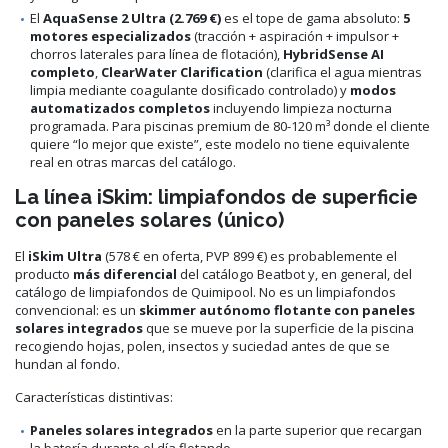
El
AquaSense 2 Ultra (2.769 €)
es el tope de gama absoluto:
5
motores especializados
(tracción + aspiración + impulsor +
chorros laterales para línea de flotación),
HybridSense AI
completo
,
ClearWater Clarification
(clarifica el agua mientras
limpia mediante coagulante dosificado controlado) y
modos
automatizados completos
incluyendo limpieza nocturna
programada. Para piscinas premium de 80-120 m³ donde el cliente
quiere “lo mejor que existe”, este modelo no tiene equivalente
real en otras marcas del catálogo.
La línea iSkim: limpiafondos de superficie
con paneles solares (único)
El
iSkim Ultra
(578 € en oferta, PVP 899 €) es probablemente el
producto
más diferencial
del catálogo Beatbot y, en general, del
catálogo de limpiafondos de Quimipool. No es un limpiafondos
convencional: es un
skimmer autónomo flotante con paneles
solares integrados
que se mueve por la superficie de la piscina
recogiendo hojas, polen, insectos y suciedad antes de que se
hundan al fondo.
Características distintivas:
Paneles solares integrados
en la parte superior que recargan
la batería durante el día flotando