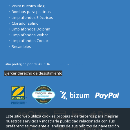
Visita nuestro Blog
Bombas para piscinas
Limpiafondos Eléctricos
Clorador salino
Limpiafondos Dolphin
Limpiafondos Wybot
Limpiafondos Zodiac
Recambios
Sitio protegido por reCAPTCHA.
Privacidad
-
Términos
Ejercer derecho de desistimiento
Este sitio web utiliza cookies propias y de terceros para mejorar
nuestros servicios y mostrarle publicidad relacionada con sus
preferencias mediante el análisis de sus hábitos de navegación.