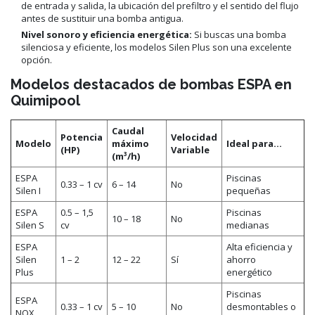
de entrada y salida, la ubicación del prefiltro y el sentido del flujo
antes de sustituir una bomba antigua.
Nivel sonoro y eficiencia energética:
Si buscas una bomba
silenciosa y eficiente, los modelos Silen Plus son una excelente
opción.
Modelos destacados de bombas ESPA en
Quimipool
Caudal
Potencia
Velocidad
Modelo
máximo
Ideal para…
(HP)
Variable
(m³/h)
ESPA
Piscinas
0.33 – 1 cv
6 – 14
No
Silen I
pequeñas
ESPA
0.5 – 1,5
Piscinas
10 – 18
No
Silen S
cv
medianas
ESPA
Alta eficiencia y
Silen
1 – 2
12 – 22
Sí
ahorro
Plus
energético
Piscinas
ESPA
0.33 – 1 cv
5 – 10
No
desmontables o
NOX