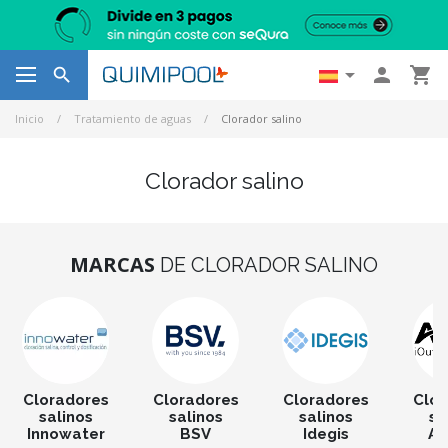




Inicio
Tratamiento de aguas
Clorador salino
Clorador salino
MARCAS
DE CLORADOR SALINO
Cloradores
Cloradores
Cloradores
Clor
salinos
salinos
salinos
sa
Innowater
BSV
Idegis
Aq