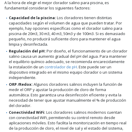
A la hora de elegir el mejor clorador salino para piscina, es
fundamental considerar los siguientes factores:
Capacidad de la piscina:
Los cloradores tienen distintas
capacidades según el volumen de agua que pueden tratar. Por
ejemplo, hay opciones específicas como el clorador salino para
piscina de 20m3, 30 m3, 40 m3, 50m3 y de 100m3. Si es demasiado
pequeño, no producirá suficiente cloro para mantener el agua
limpia y desinfectada.
Regulación del pH:
Por diseño, el funcionamiento de un clorador
salino causa un aumento gradual del pH del agua. Para mantener
el equilibrio químico adecuado, se recomienda encarecidamente
la instalación de un
controlador de pH
. Este puede ser un
dispositivo integrado en el mismo equipo clorador o un sistema
independiente.
ORP /Redox:
Algunos cloradores salinos incluyen la función de
medir el ORP y ajustar la producción de cloro de forma
automática. Esto garantiza una desinfección eficiente y evita la
necesidad de tener que ajustar manualmente el % de producción
del clorador.
Conectividad WiFi:
Los cloradores salinos modernos cuentan
con conectividad WiFi, permitiendo su control remoto desde
aplicaciones móviles. Esto facilita la monitorización en tiempo real
de la producción de cloro, el nivel de sal y el estado del sistema,