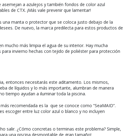
que asemejan a azulejos y también fondos de color azul
ables de CTX. ¡Más vale prevenir que lamentar!
s una manta o protector que se coloca justo debajo de la
o desees. De nuevo, la marca predilecta para estos productos de
en mucho más limpia el agua de su interior. Hay mucha
para invierno hechas con tejido de poliéster para protección
naria, entonces necesitarás este aditamento. Los mismos,
rueba de líquidos y lo más importante, alumbran de manera
smo tiempo ayudan a iluminar toda la piscina.
ca más recomendada es la
que se conoce como “SeaMAID”.
escoger entre luz color azul o blanco y no incluyen
ho salir. ¿Cómo concretas o terminas este problema? Simple,
ón para una piscina desmontable de gran tamaño!