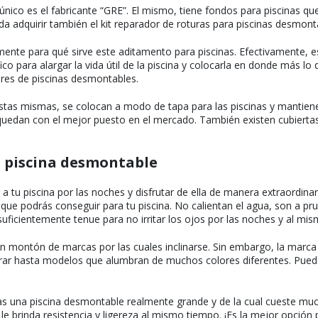
n único es el fabricante “GRE”. El mismo, tiene fondos para piscinas 
a adquirir también el kit reparador de roturas para piscinas desmont
ente para qué sirve este aditamento para piscinas. Efectivamente, e
co para alargar la vida útil de la piscina y colocarla en donde más l
ores de piscinas desmontables.
Estas mismas, se colocan a modo de tapa para las piscinas y mantien
quedan con el mejor puesto en el mercado. También existen cubiertas 
a piscina desmontable
ar a tu piscina por las noches y disfrutar de ella de manera extraordi
 que podrás conseguir para tu piscina. No calientan el agua, son a p
suficientemente tenue para no irritar los ojos por las noches y al mi
n montón de marcas por las cuales inclinarse. Sin embargo, la mar
r hasta modelos que alumbran de muchos colores diferentes. Puedes 
as una piscina desmontable realmente grande y de la cual cueste muc
l le brinda resistencia y ligereza al mismo tiempo. ¡Es la mejor opci