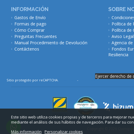
INFORMACIÓN
SOBRE N
Gastos de Envío
Condicione
Formas de pago
Política de 
Cómo Comprar
Política de
Preguntas Frecuentes
Aviso Legal
Manual Procedimiento de Devolución
Agencia de
Contáctenos
Fondos Eur
Resiliencia
Ejercer derecho de 
Sitio protegido por reCAPTCHA.
Privacidad
-
Términos
Este sitio web utiliza cookies propias y de terceros para mejorar n
mediante el análisis de sus hábitos de navegación. Para dar su con
Copyright © 2026 Quimipool 
Más información
Personalizar cookies