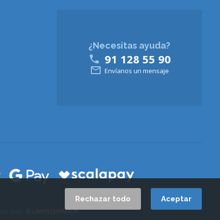
¿Necesitas ayuda?
91 128 55 90


Envíanos un mensaje
Rechazar todo
Aceptar
eño web: