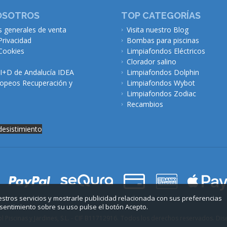
OSOTROS
TOP CATEGORÍAS
s generales de venta
Visita nuestro Blog
Privacidad
Bombas para piscinas
 Cookies
Limpiafondos Eléctricos
Clorador salino
 I+D de Andalucía IDEA
Limpiafondos Dolphin
opeos Recuperación y
Limpiafondos Wybot
Limpiafondos Zodiac
Recambios
desistimiento
uestros servicios y mostrarle publicidad relacionada con sus preferencias
sentimiento sobre su uso pulse el botón Acepto.
Piscinas y Jardines, S.L. - CIF B11712916.
Todos los derechos reservados. Dis