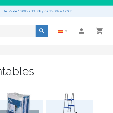

De L-V de 10:00h a 13:00h y de 15:00h a 17:00h




ntables