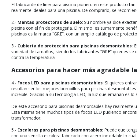
El fabricante de liner para piscina pionero en este producto ta
realmente ideales para una piscina. De comprarlo, se recomiend
2.-
Mantas protectoras de suelo
: Su nombre ya dice exactam
piscina con el fin de protegerla. El mismo, es sumamente benéfi
piscinas es la marca “GRE”, con un amplio catálogo de protect
3.-
Cubierta de protección para piscinas desmontables
: 
variedad de tamaños, siendo los fabricantes “GRE” quienes se 
contra la temperatura.
Accesorios para hacer más agradable l
4.-
Focos LED para piscinas desmontables
: Si quieres entr
resultan ser los mejores bombillos para piscinas desmontables
increíble. Gracias a su tecnología LED, la luz que emanan es lo 
De este accesorio para piscinas desmontables hay realmente u
Esta misma tiene muchos tipos de focos LED pudiendo encontra
transformador.
5.-
Escaleras para piscinas desmontables
: Puede que teng
con una sencilla escalera fabricada con acero inoxidable lo cua