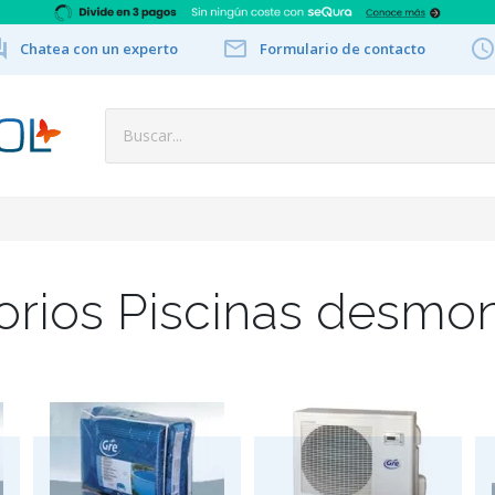


Chatea con un experto
Formulario de contacto
rios Piscinas desmo