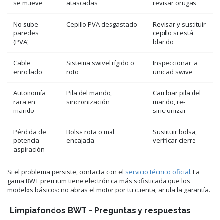
se mueve
atascadas
revisar orugas
No sube
Cepillo PVA desgastado
Revisar y sustituir
paredes
cepillo si está
(PVA)
blando
Cable
Sistema swivel rígido o
Inspeccionar la
enrollado
roto
unidad swivel
Autonomía
Pila del mando,
Cambiar pila del
rara en
sincronización
mando, re-
mando
sincronizar
Pérdida de
Bolsa rota o mal
Sustituir bolsa,
potencia
encajada
verificar cierre
aspiración
Si el problema persiste, contacta con el
servicio técnico oficial
. La
gama BWT premium tiene electrónica más sofisticada que los
modelos básicos: no abras el motor por tu cuenta, anula la garantía.
Limpiafondos BWT - Preguntas y respuestas