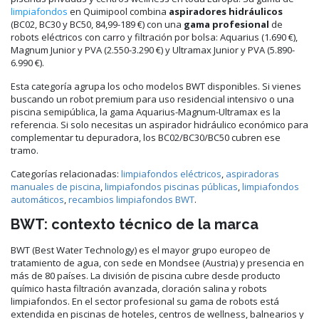
limpiafondos
en Quimipool combina
aspiradores hidráulicos
(BC02, BC30 y BC50, 84,99-189 €) con una
gama profesional
de
robots eléctricos con carro y filtración por bolsa: Aquarius (1.690 €),
Magnum Junior y PVA (2.550-3.290 €) y Ultramax Junior y PVA (5.890-
6.990 €).
Esta categoría agrupa los ocho modelos BWT disponibles. Si vienes
buscando un robot premium para uso residencial intensivo o una
piscina semipública, la gama Aquarius-Magnum-Ultramax es la
referencia. Si solo necesitas un aspirador hidráulico económico para
complementar tu depuradora, los BC02/BC30/BC50 cubren ese
tramo.
Categorías relacionadas:
limpiafondos eléctricos
,
aspiradoras
manuales de piscina
,
limpiafondos piscinas públicas
,
limpiafondos
automáticos
,
recambios limpiafondos BWT
.
BWT: contexto técnico de la marca
BWT (Best Water Technology) es el mayor grupo europeo de
tratamiento de agua, con sede en Mondsee (Austria) y presencia en
más de 80 países. La división de piscina cubre desde producto
químico hasta filtración avanzada, cloración salina y robots
limpiafondos. En el sector profesional su gama de robots está
extendida en piscinas de hoteles, centros de wellness, balnearios y