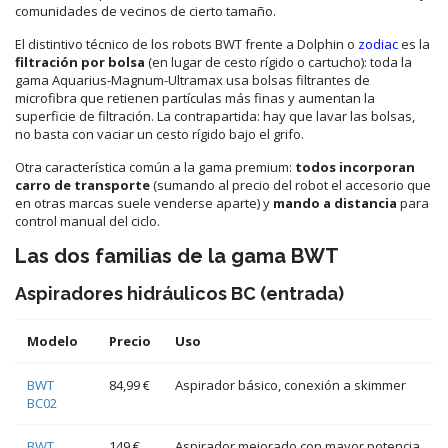
comunidades de vecinos de cierto tamaño.
El distintivo técnico de los robots BWT frente a Dolphin o
zodiac
es la
filtración por bolsa
(en lugar de cesto rígido o cartucho): toda la
gama Aquarius-Magnum-Ultramax usa bolsas filtrantes de
microfibra que retienen partículas más finas y aumentan la
superficie de filtración. La contrapartida: hay que lavar las bolsas,
no basta con vaciar un cesto rígido bajo el grifo.
Otra característica común a la gama premium:
todos incorporan
carro de transporte
(sumando al precio del robot el accesorio que
en otras marcas suele venderse aparte) y
mando a distancia
para
control manual del ciclo.
Las dos familias de la gama BWT
Aspiradores hidráulicos BC (entrada)
Modelo
Precio
Uso
BWT
84,99 €
Aspirador básico, conexión a skimmer
BC02
BWT
149 €
Aspirador mejorado con mayor potencia