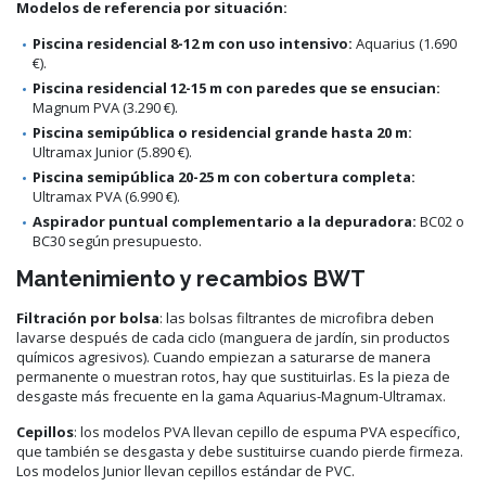
Modelos de referencia por situación:
Piscina residencial 8-12 m con uso intensivo:
Aquarius (1.690
€).
Piscina residencial 12-15 m con paredes que se ensucian:
Magnum PVA (3.290 €).
Piscina semipública o residencial grande hasta 20 m:
Ultramax Junior (5.890 €).
Piscina semipública 20-25 m con cobertura completa:
Ultramax PVA (6.990 €).
Aspirador puntual complementario a la depuradora:
BC02 o
BC30 según presupuesto.
Mantenimiento y recambios BWT
Filtración por bolsa
: las bolsas filtrantes de microfibra deben
lavarse después de cada ciclo (manguera de jardín, sin productos
químicos agresivos). Cuando empiezan a saturarse de manera
permanente o muestran rotos, hay que sustituirlas. Es la pieza de
desgaste más frecuente en la gama Aquarius-Magnum-Ultramax.
Cepillos
: los modelos PVA llevan cepillo de espuma PVA específico,
que también se desgasta y debe sustituirse cuando pierde firmeza.
Los modelos Junior llevan cepillos estándar de PVC.