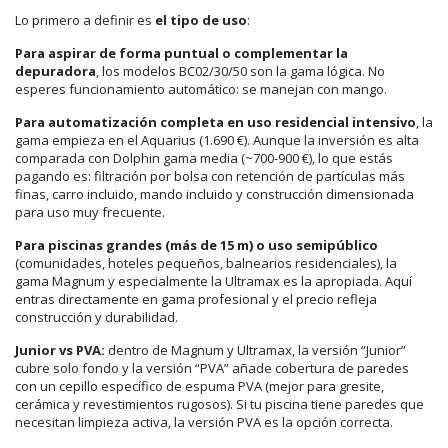
Lo primero a definir es
el tipo de uso
:
Para aspirar de forma puntual o complementar la
depuradora
, los modelos BC02/30/50 son la gama lógica. No
esperes funcionamiento automático: se manejan con mango.
Para automatización completa en uso residencial intensivo
, la
gama empieza en el Aquarius (1.690 €). Aunque la inversión es alta
comparada con Dolphin gama media (~700-900 €), lo que estás
pagando es: filtración por bolsa con retención de partículas más
finas, carro incluido, mando incluido y construcción dimensionada
para uso muy frecuente.
Para piscinas grandes (más de 15 m) o uso semipúblico
(comunidades, hoteles pequeños, balnearios residenciales), la
gama Magnum y especialmente la Ultramax es la apropiada. Aquí
entras directamente en gama profesional y el precio refleja
construcción y durabilidad.
Junior vs PVA:
dentro de Magnum y Ultramax, la versión “Junior”
cubre solo fondo y la versión “PVA” añade cobertura de paredes
con un cepillo específico de espuma PVA (mejor para gresite,
cerámica y revestimientos rugosos). Si tu piscina tiene paredes que
necesitan limpieza activa, la versión PVA es la opción correcta.