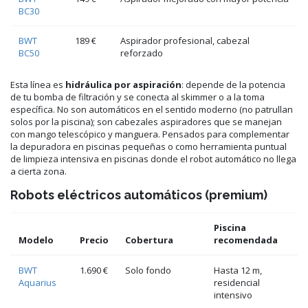
BC30
BWT
189 €
Aspirador profesional, cabezal
BC50
reforzado
Esta línea es
hidráulica por aspiración
: depende de la potencia
de tu bomba de filtración y se conecta al skimmer o a la toma
específica. No son automáticos en el sentido moderno (no patrullan
solos por la piscina); son cabezales aspiradores que se manejan
con mango telescópico y manguera. Pensados para complementar
la depuradora en piscinas pequeñas o como herramienta puntual
de limpieza intensiva en piscinas donde el robot automático no llega
a cierta zona.
Robots eléctricos automáticos (premium)
Piscina
Modelo
Precio
Cobertura
recomendada
BWT
1.690 €
Solo fondo
Hasta 12 m,
Aquarius
residencial
intensivo