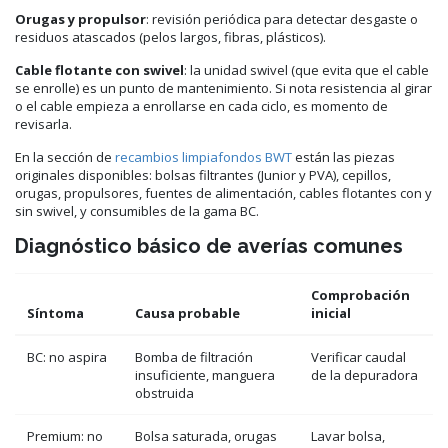
Orugas y propulsor
: revisión periódica para detectar desgaste o
residuos atascados (pelos largos, fibras, plásticos).
Cable flotante con swivel
: la unidad swivel (que evita que el cable
se enrolle) es un punto de mantenimiento. Si nota resistencia al girar
o el cable empieza a enrollarse en cada ciclo, es momento de
revisarla.
En la sección de
recambios limpiafondos BWT
están las piezas
originales disponibles: bolsas filtrantes (Junior y PVA), cepillos,
orugas, propulsores, fuentes de alimentación, cables flotantes con y
sin swivel, y consumibles de la gama BC.
Diagnóstico básico de averías comunes
Comprobación
Síntoma
Causa probable
inicial
BC: no aspira
Bomba de filtración
Verificar caudal
insuficiente, manguera
de la depuradora
obstruida
Premium: no
Bolsa saturada, orugas
Lavar bolsa,