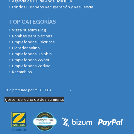
Agencia de I+D de Andalucía IDEA
Fondos Europeos Recuperación y Resiliencia
TOP CATEGORÍAS
Visita nuestro Blog
Bombas para piscinas
Limpiafondos Eléctricos
Clorador salino
Limpiafondos Dolphin
Limpiafondos Wybot
Limpiafondos Zodiac
Recambios
Sitio protegido por reCAPTCHA.
Privacidad
-
Términos
Ejercer derecho de desistimiento