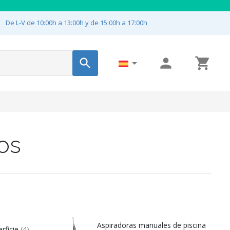

De L-V de 10:00h a 13:00h y de 15:00h a 17:00h




os
Aspiradoras manuales de piscina
rficie
(4)