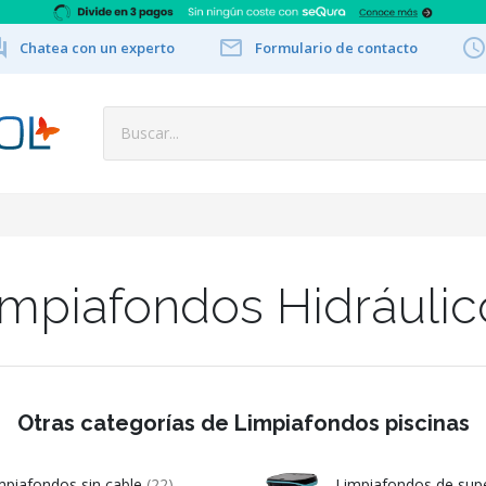


Chatea con un experto
Formulario de contacto
impiafondos Hidráulic
Otras categorías de Limpiafondos piscinas
mpiafondos sin cable
(22)
Limpiafondos de supe