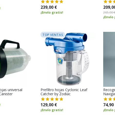
239,00 €
209,0
!
¡Envío gratis!
265,00 
¡Envío 
TOP VENTAS
hojas universal
Prefiltro hojas Cyclonic Leaf
Recoge
Canister
Catcher by Zodiac
Naviga
129,00 €
74,90
!
¡Envío gratis!
¡Envío 