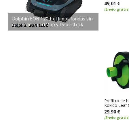
49,01 €
¡Envío gratis
Dolphin EON 120d: el limpiafondos sin
cable con SmartMap y DebrisLock
Prefiltro de 
Kokido Leaf 
29,90 €
¡Envío gratis