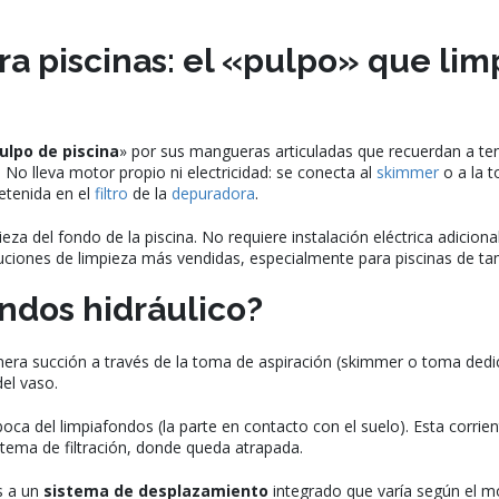
a piscinas: el «pulpo» que limp
ulpo de piscina
» por sus mangueras articuladas que recuerdan a te
. No lleva motor propio ni electricidad: se conecta al
skimmer
o a la t
etenida en el
filtro
de la
depuradora
.
eza del fondo de la piscina. No requiere instalación eléctrica adicion
ciones de limpieza más vendidas, especialmente para piscinas de ta
ndos hidráulico?
nera succión a través de la toma de aspiración (skimmer o toma dedi
el vaso.
oca del limpiafondos (la parte en contacto con el suelo). Esta corrien
istema de filtración, donde queda atrapada.
s a un
sistema de desplazamiento
integrado que varía según el m