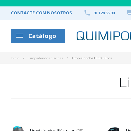

CONTACTE CON NOSOTROS
91 128 55 90
Catálogo
Inicio
Limpiafondos piscinas
Limpiafondos Hidráulicos
L
Limpiafondos Eléctricos
(28)
Li