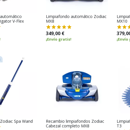
 automático
Limpiafondo automático Zodiac
Limpia
gator V-Flex
MX8
MX10
349,00 €
379,0
!
¡Envío gratis!
¡Envío 
S
 Zodiac Spa Wand
Recambio limpiafondos Zodiac
Limpia
Cabezal completo MX8
T3