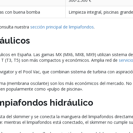
300-2.500 €
inas con buena bomba
Limpieza integral, piscinas grand
consulta nuestra
sección principal de limpiafondos
.
áulicos
ulicos en España. Las gamas MX (MX6, MX8, MX9) utilizan sistema de 
 T (T3, T5) son más compactos y económicos. Amplia red de
servici
ator y el Pool Vac, que combinan sistema de turbina con aspiración
gma (membrana oscilante) son los más económicos del mercado. No 
cen popularmente como «pulpo de piscina».
impiafondos hidráulico
esta del skimmer y se conecta la manguera del limpiafondos directame
e: mientras el limpiafondos está conectado, el skimmer no cumple su 