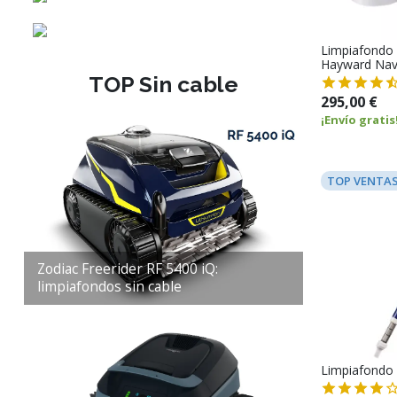
Limpiafondo
Hayward Navi
TOP Sin cable
295,00 €
¡Envío gratis
TOP VENTA
Zodiac Freerider RF 5400 iQ:
limpiafondos sin cable
Limpiafondo