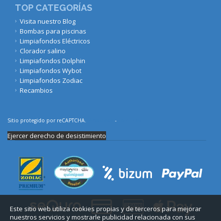
TOP CATEGORÍAS
Visita nuestro Blog
Bombas para piscinas
Limpiafondos Eléctricos
Clorador salino
Limpiafondos Dolphin
Limpiafondos Wybot
Limpiafondos Zodiac
Recambios
Sitio protegido por reCAPTCHA.
Privacidad
-
Términos
Ejercer derecho de desistimiento
Este sitio web utiliza cookies propias y de terceros para mejorar
nuestros servicios y mostrarle publicidad relacionada con sus