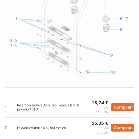
18,74 €
Recambio escalera Astralpool Soporte lateral
1
IVA
Comprar
peldaño AISI-316
incluido
55,35 €
2
IVA
Comprar
Peldaño estándar AISI-304 escalera
incluido