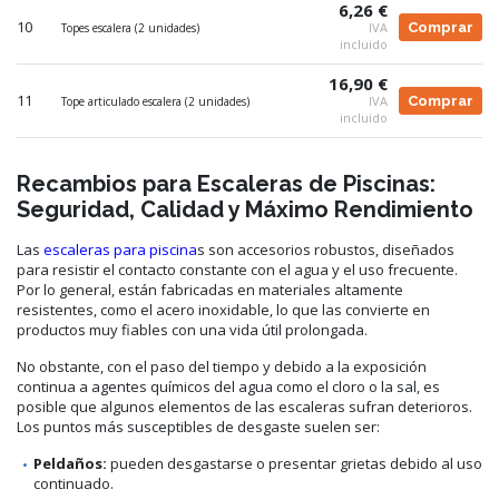
6,26 €
10
IVA
Comprar
Topes escalera (2 unidades)
incluido
16,90 €
11
IVA
Comprar
Tope articulado escalera (2 unidades)
incluido
Recambios para Escaleras de Piscinas:
Seguridad, Calidad y Máximo Rendimiento
Las
escaleras para piscina
s son accesorios robustos, diseñados
para resistir el contacto constante con el agua y el uso frecuente.
Por lo general, están fabricadas en materiales altamente
resistentes, como el acero inoxidable, lo que las convierte en
productos muy fiables con una vida útil prolongada.
No obstante, con el paso del tiempo y debido a la exposición
continua a agentes químicos del agua como el cloro o la sal, es
posible que algunos elementos de las escaleras sufran deterioros.
Los puntos más susceptibles de desgaste suelen ser:
Peldaños:
pueden desgastarse o presentar grietas debido al uso
continuado.