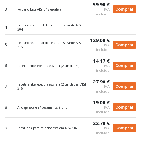
59,90 €
3
IVA
Comprar
Peldaño luxe AISI-316 escalera
incluido
Peldaño seguridad doble antideslizante AISI-
4
304
129,00 €
Peldaño seguridad doble antideslizante AISI-
5
IVA
Comprar
316
incluido
14,17 €
6
IVA
Comprar
Tapeta embellecedora escalera (2 unidades)
incluido
27,90 €
Tapeta embellecedora escalera (2 unidades) AISI-
7
IVA
Comprar
316
incluido
19,00 €
8
IVA
Comprar
Anclaje escalera/ pasamanos 2 und.
incluido
22,70 €
9
IVA
Comprar
Tornillería para peldaño escalera AISI-316
incluido