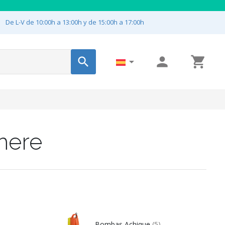

De L-V de 10:00h a 13:00h y de 15:00h a 17:00h




here
)
Bombas Achique
(5)