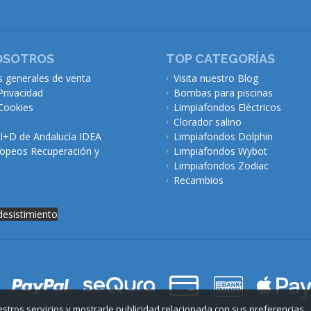
OSOTROS
TOP CATEGORÍAS
s generales de venta
Visita nuestro Blog
Privacidad
Bombas para piscinas
 Cookies
Limpiafondos Eléctricos
Clorador salino
 I+D de Andalucía IDEA
Limpiafondos Dolphin
opeos Recuperación y
Limpiafondos Wybot
Limpiafondos Zodiac
Recambios
desistimiento
uestros servicios y mostrarle publicidad relacionada con sus preferencias