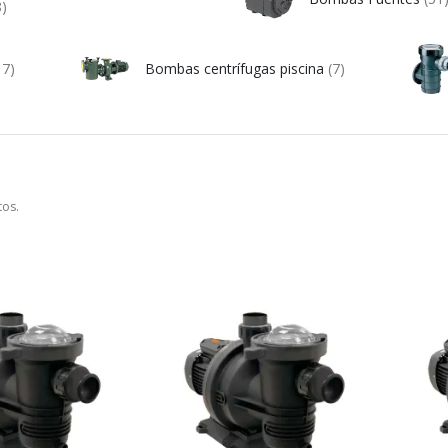
8)
17)
Bombas centrífugas piscina
(7)
tos.