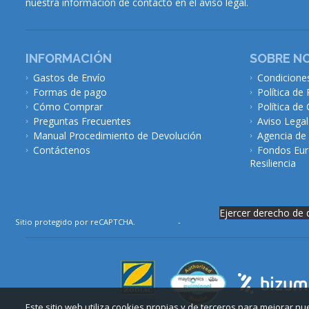
nuestra información de contacto en el aviso legal.
INFORMACIÓN
SOBRE N
Gastos de Envío
Condicione
Formas de pago
Política de 
Cómo Comprar
Política de
Preguntas Frecuentes
Aviso Legal
Manual Procedimiento de Devolución
Agencia de
Contáctenos
Fondos Eur
Resiliencia
Ejercer derecho de 
Sitio protegido por reCAPTCHA.
Privacidad
-
Términos
Este sitio web utiliza cookies propias y de terceros para mejorar n