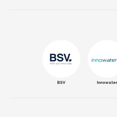
BSV
Innowate