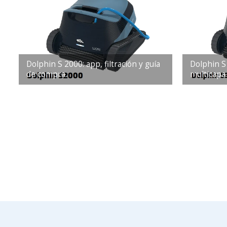
Dolphin S 2000: app, filtración y guía
Dolphin S 
de compra
multicapa