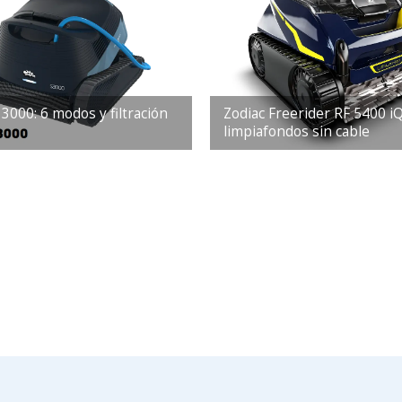
3000: 6 modos y filtración
Zodiac Freerider RF 5400 iQ
limpiafondos sin cable