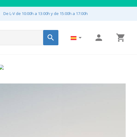

De L-V de 10:00h a 13:00h y de 15:00h a 17:00h



