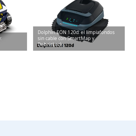
Dolphin EON 120d: el limpiafondos
:
sin cable con SmartMap y
DebrisLock