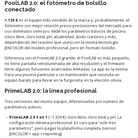
PoolLAB 2.0: el fotómetro de bolsillo
conectado
A
135 €
es el equipo más vendido de la marca y, probablemente, el
fotómetro con mejor relación precio-prestaciones del mercado para
uso doméstico semi-pro. Mide los parámetros básicos de piscina
(cloro libre, cloro total, pH, alcalinidad, ácido cianúrico y más,
dependiendo del reactivo que uses) con la misma tecnología
JENCOLOR del modelo profesional, pero en formato bolsillo.
Diferencia con el PrimeLAB 2.0 grande: el PoolLAB es más pequeño,
no tiene pantalla retroiluminada de alta resolución y el firmware
tiene algunas funciones avanzadas limitadas. La app es la misma.
Para una piscina particular o un mantenedor que necesita un
equipo barato para llevar en la furgoneta, es la elección obvia.
PrimeLAB 2.0: la línea profesional
Tres versiones del mismo equipo, diferenciadas por número de
parámetros activos:
PrimeLAB 2.0 3 en 1
(~1.329 €): cloro libre, cloro total y pH. La
configuración mínima profesional. Es caro para “solo tres
parámetros”, pero pagas la plataforma completa (sensor
JENCOLOR + app + reporting).