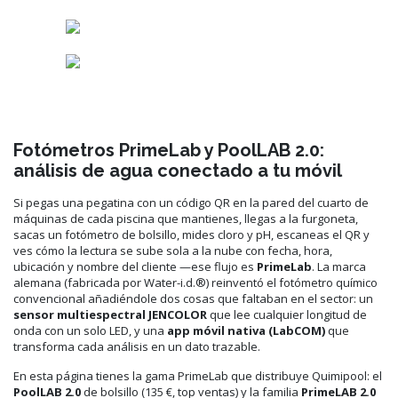
Fotómetros PrimeLab y PoolLAB 2.0:
análisis de agua conectado a tu móvil
Si pegas una pegatina con un código QR en la pared del cuarto de
máquinas de cada piscina que mantienes, llegas a la furgoneta,
sacas un fotómetro de bolsillo, mides cloro y pH, escaneas el QR y
ves cómo la lectura se sube sola a la nube con fecha, hora,
ubicación y nombre del cliente —ese flujo es
PrimeLab
. La marca
alemana (fabricada por Water-i.d.®) reinventó el fotómetro químico
convencional añadiéndole dos cosas que faltaban en el sector: un
sensor multiespectral JENCOLOR
que lee cualquier longitud de
onda con un solo LED, y una
app móvil nativa (LabCOM)
que
transforma cada análisis en un dato trazable.
En esta página tienes la gama PrimeLab que distribuye Quimipool: el
PoolLAB 2.0
de bolsillo (135 €, top ventas) y la familia
PrimeLAB 2.0