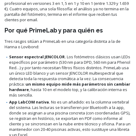
profesional en versiones 3 en 1, 5 en 1 y 10 en 1 (entre 1.329 y 1.659
€). Cuatro equipos, una sola filosofía: el análisis ya no termina en la
pantalla del fotómetro, termina en el informe que reciben tus
clientes por email.
Por qué PrimeLab y para quién es
Tres rasgos sitúan a PrimeLab en una categoría distinta a la de
Hanna o Lovibond:
Sensor espectral JENCOLOR.
Los fotómetros clásicos usan LEDs
específicos por parámetro (530 nm para DPD, 560 nm para Phenol
Red…) y por tanto necesitan filtros físicos distintos. PrimeLab usa
un único LED blanco y un sensor JENCOLOR multiespectral que
detecta toda la respuesta cromática a la vez. La consecuencia
práctica:
un mismo equipo mide más parámetros sin cambiar
hardware
, hasta 10 en el modelo top, y la calibración interna es
más sencilla.
App LabCOM nativa.
No es un añadido: es la columna vertebral
del sistema. Las lecturas se transfieren por Bluetooth a la app,
donde se asignan a una piscina concreta (con coordenadas GPS),
se registran en histórico, se exportan en PDF como informe al
cliente y se sincronizan en la nube entre técnico y oficina. Para un
mantenedor con 20-40 piscinas activas, esto sustituye una libreta
y un Excel.