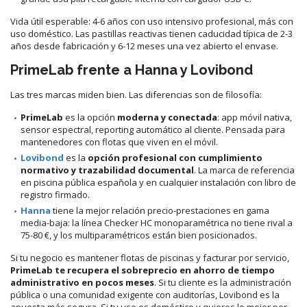
Vida útil esperable: 4-6 años con uso intensivo profesional, más con
uso doméstico. Las pastillas reactivas tienen caducidad típica de 2-3
años desde fabricación y 6-12 meses una vez abierto el envase.
PrimeLab frente a Hanna y Lovibond
Las tres marcas miden bien. Las diferencias son de filosofía:
PrimeLab
es la opción
moderna y conectada
: app móvil nativa,
sensor espectral, reporting automático al cliente. Pensada para
mantenedores con flotas que viven en el móvil.
Lovibond
es la
opción profesional con cumplimiento
normativo y trazabilidad documental
. La marca de referencia
en piscina pública española y en cualquier instalación con libro de
registro firmado.
Hanna
tiene la mejor relación precio-prestaciones en gama
media-baja: la línea Checker HC monoparamétrica no tiene rival a
75-80 €, y los multiparamétricos están bien posicionados.
Si tu negocio es mantener flotas de piscinas y facturar por servicio,
PrimeLab te recupera el sobreprecio en ahorro de tiempo
administrativo en pocos meses
. Si tu cliente es la administración
pública o una comunidad exigente con auditorías, Lovibond es la
apuesta más segura. Si tu uso es doméstico y quieres lo mejor por