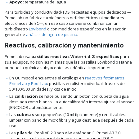
Apoyo:
temperatura del agua
Para turbidez y conductividad/TDS necesitas equipos dedicados —
PrimeLab no fabrica turbidímetros nefelométricos ni medidores
electrónicos de EC—; en ese caso conviene combinar con un
turbidímetro
Lovibond
o con medidores específicos en la sección
general de
análisis de agua de piscina
.
Reactivos, calibración y mantenimiento
PrimeLab usa
pastillas reactivas Water-i.d.® específicas
para
sus equipos, no son las mismas que las pastillas Lovibond o Hanna
aunque la química subyacente sea idéntica. Importante:
En Quimipool encuentras el catálogo en
reactivos fotómetros
PrimeLab y Pool Lab
: pastillas en blíster individual, frascos de
50/100/500 unidades, y kits de inicio.
La
calibración
se hace pulsando un botón con cubeta de agua
destilada como blanco. La autocalibración interna ajusta el sensor
JENCOLOR automáticamente.
Las
cubetas
son pequeñas (10 ml típicamente) y reutilizables.
Limpiar con paño de microfibra y agua destilada después de cada
uso.
Las
pilas
del PoolLAB 2.0 son AAA estándar. El PrimeLAB 2.0
grande usa pila recargable interna con cargador USB-C.