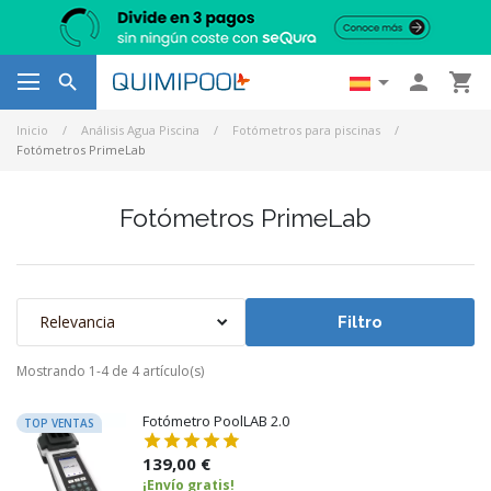




Inicio
Análisis Agua Piscina
Fotómetros para piscinas
Fotómetros PrimeLab
Fotómetros PrimeLab
Relevancia
Filtro
Mostrando 1-4 de 4 artículo(s)
Fotómetro PoolLAB 2.0
TOP VENTAS
139,00 €
¡Envío gratis!