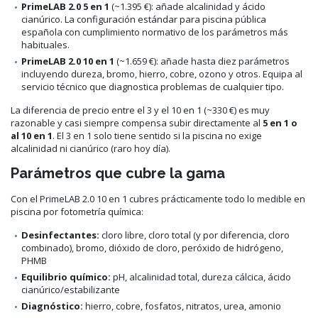
PrimeLAB 2.0 5 en 1
(~1.395 €): añade alcalinidad y ácido
cianúrico. La configuración estándar para piscina pública
española con cumplimiento normativo de los parámetros más
habituales.
PrimeLAB 2.0 10 en 1
(~1.659 €): añade hasta diez parámetros
incluyendo dureza, bromo, hierro, cobre, ozono y otros. Equipa al
servicio técnico que diagnostica problemas de cualquier tipo.
La diferencia de precio entre el 3 y el 10 en 1 (~330 €) es muy
razonable y casi siempre compensa subir directamente al
5 en 1 o
al 10 en 1
. El 3 en 1 solo tiene sentido si la piscina no exige
alcalinidad ni cianúrico (raro hoy día).
Parámetros que cubre la gama
Con el PrimeLAB 2.0 10 en 1 cubres prácticamente todo lo medible en
piscina por fotometría química:
Desinfectantes:
cloro libre, cloro total (y por diferencia, cloro
combinado), bromo, dióxido de cloro, peróxido de hidrógeno,
PHMB
Equilibrio químico:
pH, alcalinidad total, dureza cálcica, ácido
cianúrico/estabilizante
Diagnóstico:
hierro, cobre, fosfatos, nitratos, urea, amonio