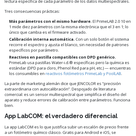
lectura específica de cada parámetro de los datos multiespectrales.
Tres consecuencias prácticas:
Más parámetros con el mismo hardware.
El PrimeLAB 2.0 10 en
1 mide diez parámetros con la misma electrónica que el 3 en 1; lo
único que cambia es el firmware activado.
Calibración interna automática.
Con un solo botón el sistema
recorre el espectro y ajusta el blanco, sin necesidad de patrones
específicos por parámetro.
Reactivos en pastilla compatibles con DPD genérico.
PrimeLab usa pastillas Water-i.d.® específicas pero la química es
estándar (DPD para cloro, Phenol Red para pH, etc.) — encuentras
los consumibles en
reactivos fotómetros PrimeLab y PoolLAB
.
La parte de marketing alemán dice que JENCOLOR es “precisión
extraordinaria con autocalibración”. Despojado de literatura
comercial: es un sensor multiespectral que simplifica el diseño del
aparato y reduce errores de calibración entre parámetros. Funciona
bien.
App LabCOM: el verdadero diferencial
La app LabCOM es lo que justifica subir un escalón de precio frente
a un fotómetro químico clásico. Gratis para Android e iOS, se