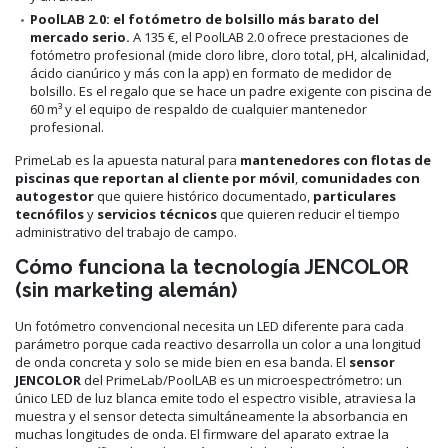
PoolLAB 2.0: el fotómetro de bolsillo más barato del
mercado serio.
A 135 €, el PoolLAB 2.0 ofrece prestaciones de
fotómetro profesional (mide cloro libre, cloro total, pH, alcalinidad,
ácido cianúrico y más con la app) en formato de medidor de
bolsillo. Es el regalo que se hace un padre exigente con piscina de
60 m³ y el equipo de respaldo de cualquier mantenedor
profesional.
PrimeLab es la apuesta natural para
mantenedores con flotas de
piscinas que reportan al cliente por móvil
,
comunidades con
autogestor
que quiere histórico documentado,
particulares
tecnófilos
y
servicios técnicos
que quieren reducir el tiempo
administrativo del trabajo de campo.
Cómo funciona la tecnología JENCOLOR
(sin marketing alemán)
Un fotómetro convencional necesita un LED diferente para cada
parámetro porque cada reactivo desarrolla un color a una longitud
de onda concreta y solo se mide bien en esa banda. El
sensor
JENCOLOR
del PrimeLab/PoolLAB es un microespectrómetro: un
único LED de luz blanca emite todo el espectro visible, atraviesa la
muestra y el sensor detecta simultáneamente la absorbancia en
muchas longitudes de onda. El firmware del aparato extrae la