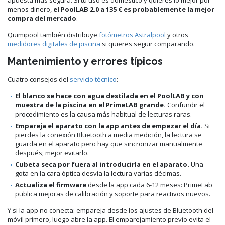
menos dinero,
el PoolLAB 2.0 a 135 € es probablemente la mejor
compra del mercado
.
Quimipool también distribuye
fotómetros Astralpool
y otros
medidores digitales de piscina
si quieres seguir comparando.
Mantenimiento y errores típicos
Cuatro consejos del
servicio técnico
:
El blanco se hace con agua destilada en el PoolLAB y con
muestra de la piscina en el PrimeLAB grande.
Confundir el
procedimiento es la causa más habitual de lecturas raras.
Empareja el aparato con la app antes de empezar el día.
Si
pierdes la conexión Bluetooth a media medición, la lectura se
guarda en el aparato pero hay que sincronizar manualmente
después; mejor evitarlo.
Cubeta seca por fuera al introducirla en el aparato.
Una
gota en la cara óptica desvía la lectura varias décimas.
Actualiza el firmware
desde la app cada 6-12 meses: PrimeLab
publica mejoras de calibración y soporte para reactivos nuevos.
Y si la app no conecta: empareja desde los ajustes de Bluetooth del
móvil primero, luego abre la app. El emparejamiento previo evita el