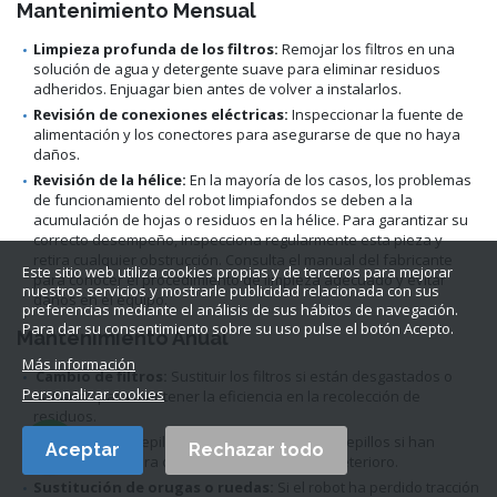
Mantenimiento Mensual
Limpieza profunda de los filtros:
Remojar los filtros en una
solución de agua y detergente suave para eliminar residuos
adheridos. Enjuagar bien antes de volver a instalarlos.
Revisión de conexiones eléctricas:
Inspeccionar la fuente de
alimentación y los conectores para asegurarse de que no haya
daños.
Revisión de la hélice:
En la mayoría de los casos, los problemas
de funcionamiento del robot limpiafondos se deben a la
acumulación de hojas o residuos en la hélice. Para garantizar su
correcto desempeño, inspecciona regularmente esta pieza y
retira cualquier obstrucción. Consulta el manual del fabricante
Este sitio web utiliza cookies propias y de terceros para mejorar
para conocer el procedimiento de limpieza adecuado y evitar
nuestros servicios y mostrarle publicidad relacionada con sus
daños en el equipo.
preferencias mediante el análisis de sus hábitos de navegación.
Para dar su consentimiento sobre su uso pulse el botón Acepto.
Mantenimiento Anual
Más información
Cambio de filtros:
Sustituir los filtros si están desgastados o
Personalizar cookies
dañados para mantener la eficiencia en la recolección de
residuos.
Reemplazo de cepillos y rodillos: Cambiar los cepillos si han
Aceptar
Rechazar todo
perdido su textura o si presentan signos de deterioro.
Sustitución de orugas o ruedas:
Si el robot ha perdido tracción