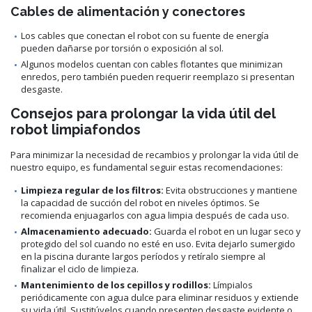
Cables de alimentación y conectores
Los cables que conectan el robot con su fuente de energía
pueden dañarse por torsión o exposición al sol.
Algunos modelos cuentan con cables flotantes que minimizan
enredos, pero también pueden requerir reemplazo si presentan
desgaste.
Consejos para prolongar la vida útil del
robot limpiafondos
Para minimizar la necesidad de recambios y prolongar la vida útil de
nuestro equipo, es fundamental seguir estas recomendaciones:
Limpieza regular de los filtros:
Evita obstrucciones y mantiene
la capacidad de succión del robot en niveles óptimos. Se
recomienda enjuagarlos con agua limpia después de cada uso.
Almacenamiento adecuado:
Guarda el robot en un lugar seco y
protegido del sol cuando no esté en uso. Evita dejarlo sumergido
en la piscina durante largos períodos y retíralo siempre al
finalizar el ciclo de limpieza.
Mantenimiento de los cepillos y rodillos:
Límpialos
periódicamente con agua dulce para eliminar residuos y extiende
su vida útil. Sustitúyelos cuando presenten desgaste evidente o