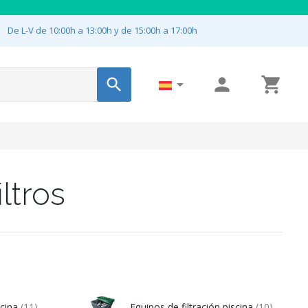

De L-V de 10:00h a 13:00h y de 15:00h a 17:00h




ltros
scina
(11)
Equipos de filtración piscina
(10)