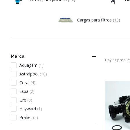
Cargas para filtros
(10)

Marca
Hay 31 produc
Aquagem
(1)
Astralpool
(18)
Coral
(4)
Espa
(2)
Gre
(3)
Hayward
(1)
Praher
(2)