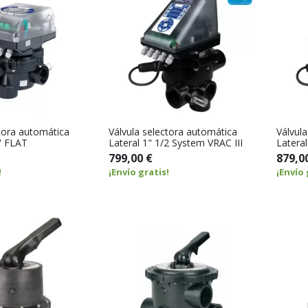
ctora automática
Válvula selectora automática
Válvul
2" FLAT
Lateral 1" 1/2 System VRAC III
Lateral
799,00 €
879,0
!
¡Envío gratis!
¡Envío 