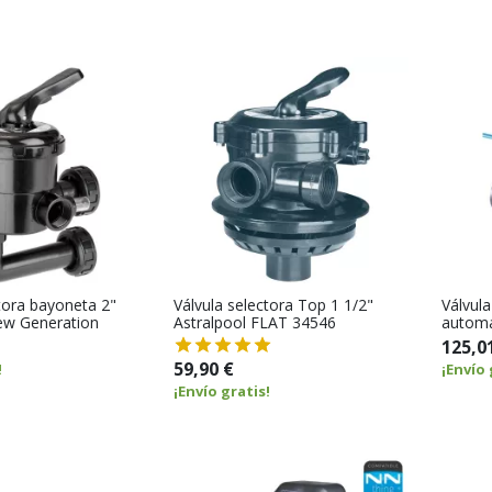
ctora bayoneta 2"
Válvula selectora Top 1 1/2"
Válvula
ew Generation
Astralpool FLAT 34546
automá
125,0
59,90 €
!
¡Envío 
¡Envío gratis!