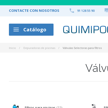

CONTACTE CON NOSOTROS
91 128 55 90
Catálogo
Inicio
Depuradoras de piscinas
Válvulas Selectoras para filtros
Válv
Filtros para piscinas
(22)
Fi