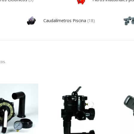
Caudalímetros Piscina
(18)
tos.