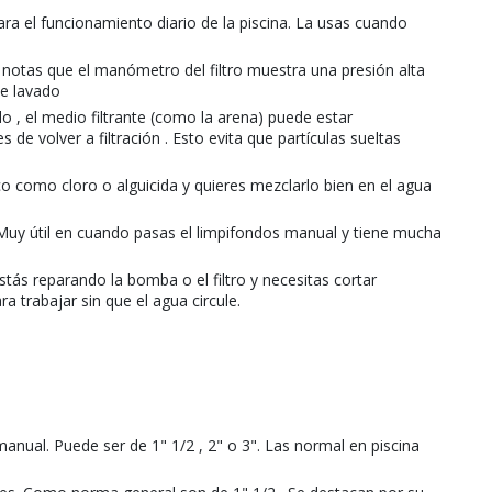
para el funcionamiento diario de la piscina. La usas cuando
 Si notas que el manómetro del filtro muestra una presión alta
de lavado
do , el medio filtrante (como la arena) puede estar
e volver a filtración . Esto evita que partículas sueltas
ico como cloro o alguicida y quieres mezclarlo bien en el agua
a. Muy útil en cuando pasas el limpifondos manual y tiene mucha
ás reparando la bomba o el filtro y necesitas cortar
a trabajar sin que el agua circule.
manual. Puede ser de 1" 1/2 , 2" o 3". Las normal en piscina