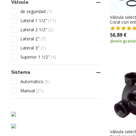

Válvula
de seguridad
(1)
Válvula select
Lateral 1 1/2"
(11)
Coral con enl
Lateral 2 1/2"
(2)
56,89 €
Lateral 2"
(7)
¡Envío gratis
Lateral 3"
(1)
Superior 1 1/2"
(4)

Sistema
Automático
(5)
Manual
(21)
Válvula select