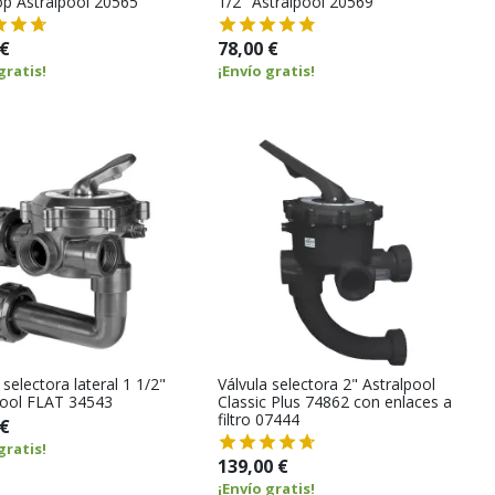
op Astralpool 20565
1/2" Astralpool 20569
 €
78,00 €
gratis!
¡Envío gratis!
 selectora lateral 1 1/2"
Válvula selectora 2" Astralpool
pool FLAT 34543
Classic Plus 74862 con enlaces a
filtro 07444
 €
gratis!
139,00 €
¡Envío gratis!