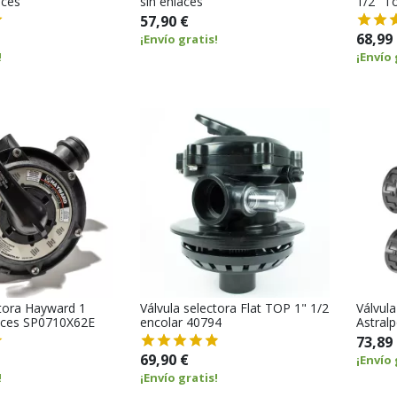
aces
sin enlaces
1/2" T
57,90 €
68,99
¡Envío gratis!
!
¡Envío 
ctora Hayward 1
Válvula selectora Flat TOP 1" 1/2
Válvula
aces SP0710X62E
encolar 40794
Astral
73,89
69,90 €
¡Envío 
!
¡Envío gratis!