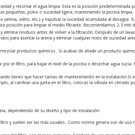
uciedad y retornar el agua limpia. Esta es la posición predeterminada 
hojas pequeñas, polvo o suciedad ligera, manteniendo la piscina limpia.
ante (arena, vidrio, etc.) y expulsar la suciedad acumulada al desagüe.
esta posición para limpiar el medio filtrante. Recomendamos 2-3 min 
 elimina residuos antes de volver a la filtración. Después de un lava
s para asentar la arena y eliminar cualquier resto de suciedad antes d
para mezclar productos químicos . Si acabas de añadir un producto quím
 por el filtro, para bajar el nivel de la piscina o desechar agua suci
do tienes que hacer tareas de mantenimiento en la instalación.Si est
o, al cambiar una junta en el filtro, colocas la válvula en cerrado par
scina, dependiendo de su diseño y tipo de instalación:
el filtro y suelen ser las más usuales . Como norma genera son de uso 