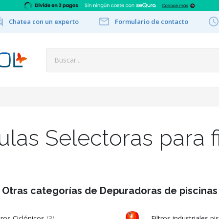


Chatea con un experto
Formulario de contacto
ulas Selectoras para fi
Otras categorías de Depuradoras de piscinas
ltros Ciclónicos
(3)
Filtros industriales pi