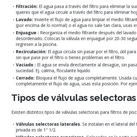
Filtración:
El agua pasa a través del filtro para eliminar la s
quieres que el agua circule a través del filtro para eliminar 
Lavado:
Invierte el flujo de agua para limpiar el medio filtr
(por encima de lo normal) o el agua no sale tan clara, usas 
Enjuague :
Reorganiza el medio filtrante después del lavado y
desordenado. Colocas la válvula en enjuagué por 20-30 segundo
regresen a la piscina.
Recirculación:
El agua circula sin pasar por el filtro, útil 
sin que pase por el filtro o tienes problemas en el filtro.
Vaciado :
El agua se envía directamente al desagüe, sin pasar
suciedad. Ej. calima, floculante liquido
Cerrado:
Bloquea el flujo de agua completamente. Usada cuan
completamente el flujo de agua, usas esta posición. Por ejempl
Tipos de válvulas selectoras
Existen distintos tipos de válvulas selectoras para filtros de pi
Válvulas selectoras laterales
. Se instalan en el lateral d
privada es de 1" 1/2.