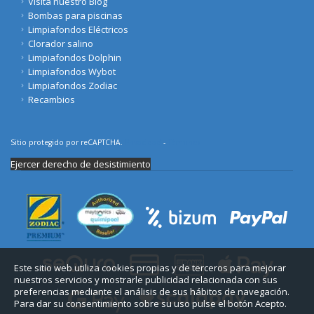
Visita nuestro Blog
Bombas para piscinas
Limpiafondos Eléctricos
Clorador salino
Limpiafondos Dolphin
Limpiafondos Wybot
Limpiafondos Zodiac
Recambios
Sitio protegido por reCAPTCHA.
Privacidad
-
Términos
Ejercer derecho de desistimiento
Este sitio web utiliza cookies propias y de terceros para mejorar
nuestros servicios y mostrarle publicidad relacionada con sus
preferencias mediante el análisis de sus hábitos de navegación.
Para dar su consentimiento sobre su uso pulse el botón Acepto.