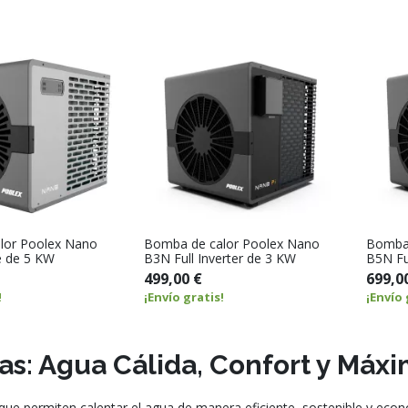
lor Poolex Nano
Bomba de calor Poolex Nano
Bomba 
e de 5 KW
B3N Full Inverter de 3 KW
B5N Fu
499,00 €
699,0
!
¡Envío gratis!
¡Envío 
as: Agua Cálida, Confort y Máxi
que permiten calentar el agua de manera eficiente, sostenible y eco