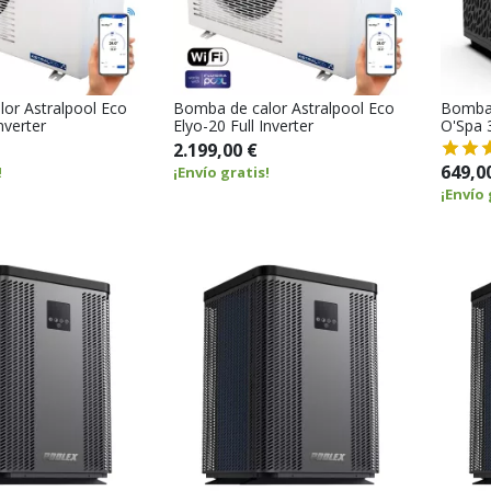
or Astralpool Eco
Bomba de calor Astralpool Eco
Bomba 
nverter
Elyo-20 Full Inverter
O'Spa 3
2.199,00 €
649,0
!
¡Envío gratis!
¡Envío 