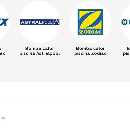
or
Bomba calor
Bomba calor
B
lex
piscina Astralpool
piscina Zodiac
pi
tos.