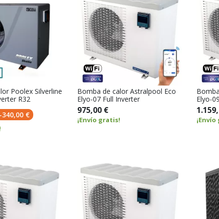
or Poolex Silverline
Bomba de calor Astralpool Eco
Bomba 
nverter R32
Elyo-07 Full Inverter
Elyo-09
975,00 €
1.159,
-340,00 €
¡Envío gratis!
¡Envío 
!