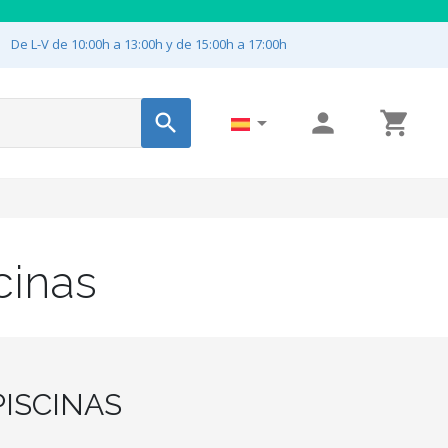

De L-V de 10:00h a 13:00h y de 15:00h a 17:00h




cinas
ISCINAS