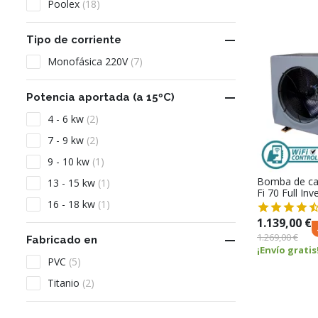
Poolex
(18)

Tipo de corriente
Monofásica 220V
(7)

Potencia aportada (a 15ºC)
4 - 6 kw
(2)
7 - 9 kw
(2)
9 - 10 kw
(1)
Bomba de cal
13 - 15 kw
(1)
Fi 70 Full Inv
16 - 18 kw
(1)
1.139,00 €
1.269,00 €

Fabricado en
¡Envío gratis
PVC
(5)
Titanio
(2)