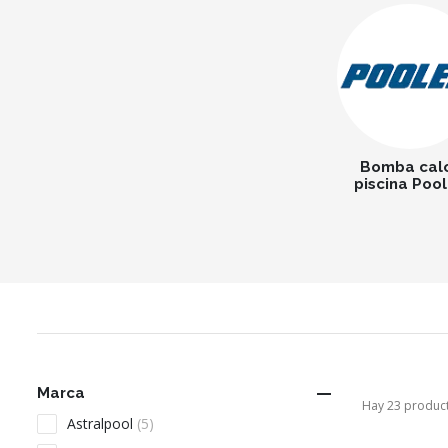
Bomba cal
piscina Poo

Marca
Hay 23 produc
Astralpool
(5)