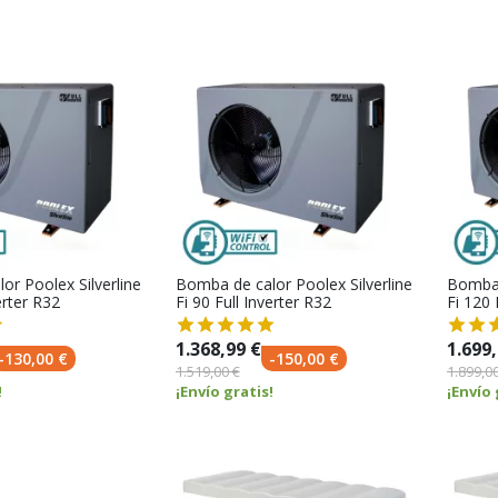
or Poolex Silverline
Bomba de calor Poolex Silverline
Bomba 
erter R32
Fi 90 Full Inverter R32
Fi 120 
1.368,99 €
1.699,
-130,00 €
-150,00 €
1.519,00 €
1.899,00
!
¡Envío gratis!
¡Envío 