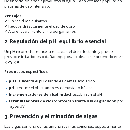
Desinfecta sin añadir productos al agua. Cada vez más popular en
piscinas de uso intensivo.
Ventajas:
✔ Sin residuos químicos
✔ Reduce drásticamente el uso de cloro
✔ Alta eficacia frente a microorganismos
Regulación del pH: equilibrio esencial
2.
Un pH incorrecto reduce la eficacia del desinfectante y puede
provocar irritaciones o dañar equipos. Lo ideal es mantenerlo entre
7,2 y 7,4
.
Productos específicos:
pH+
: aumenta el pH cuando es demasiado ácido.
pH-
: reduce el pH cuando es demasiado básico.
Incrementadores de alcalinidad
: estabilizan el pH.
Estabilizadores de cloro
: protegen frente a la degradación por
rayos UV.
Prevención y eliminación de algas
3.
Las algas son una de las amenazas más comunes, especialmente