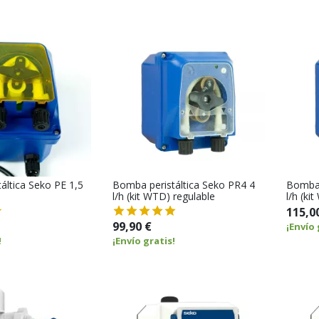
áltica Seko PE 1,5
Bomba peristáltica Seko PR4 4
Bomba 
l/h (kit WTD) regulable
l/h (ki
115,0
99,90 €
¡Envío 
!
¡Envío gratis!