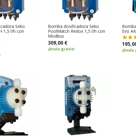
icadora Seko
Bomba dosificadora Seko
Bomba 
 1,5 l/h con
PoolMatch Redox 1,5 l/h con
Evo AK
Modbus
309,00 €
195,0
¡Envío gratis!
¡Envío 
!