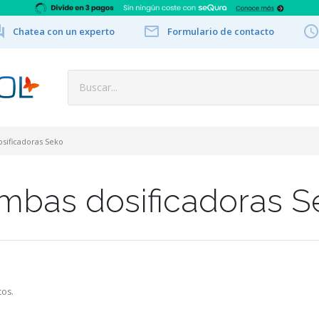


Chatea con un experto
Formulario de contacto
sificadoras Seko
mbas dosificadoras S
tos.