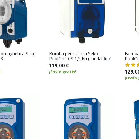
romagnética Seko
Bomba peristáltica Seko
Bomba 
33
PoolOne CS 1,5 l/h (caudal fijo)
PoolOne
119,00 €
129,0
!
¡Envío gratis!
¡Envío 