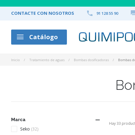

CONTACTE CON NOSOTROS
91 128 55 90
Catálogo
Inicio
Tratamiento de aguas
Bombas dosificadoras
Bombas do
Bo

Marca
Hay 33 produc
Seko
(32)