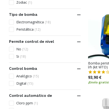
Zodiac
(1)

Tipo de bomba
Electromagnética
(18)
Peristáltica
(12)

Permite control de nivel
No
(12)
Si
(18)
Bomba perist
l/h (kit WTD)

Control bomba
Analógico
(15)
93,90 €
¡Envío gratis
Digital
(15)

Control automático de
Cloro ppm
(1)