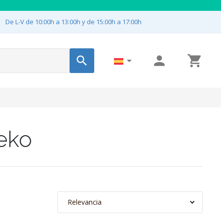

De L-V de 10:00h a 13:00h y de 15:00h a 17:00h




eko
Relevancia