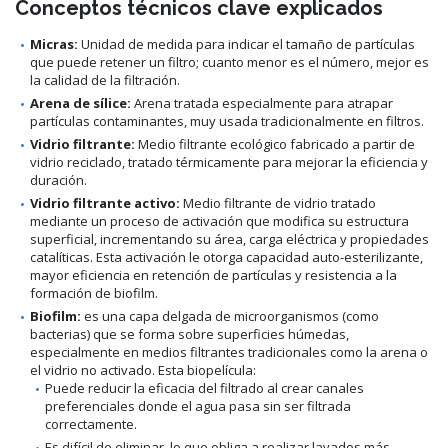
Conceptos técnicos clave explicados
Micras:
Unidad de medida para indicar el tamaño de partículas
que puede retener un filtro; cuanto menor es el número, mejor es
la calidad de la filtración.
Arena de sílice:
Arena tratada especialmente para atrapar
partículas contaminantes, muy usada tradicionalmente en filtros.
Vidrio filtrante:
Medio filtrante ecológico fabricado a partir de
vidrio reciclado, tratado térmicamente para mejorar la eficiencia y
duración.
Vidrio filtrante activo:
Medio filtrante de vidrio tratado
mediante un proceso de activación que modifica su estructura
superficial, incrementando su área, carga eléctrica y propiedades
catalíticas. Esta activación le otorga capacidad auto-esterilizante,
mayor eficiencia en retención de partículas y resistencia a la
formación de biofilm.
Biofilm:
es una capa delgada de microorganismos (como
bacterias) que se forma sobre superficies húmedas,
especialmente en medios filtrantes tradicionales como la arena o
el vidrio no activado. Esta biopelícula:
Puede reducir la eficacia del filtrado al crear canales
preferenciales donde el agua pasa sin ser filtrada
correctamente.
Es difícil de eliminar, lo que obliga a realizar lavados más