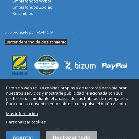
Limpiafondos Wybot
Limpiafondos Zodiac
Recambios
Sitio protegido por reCAPTCHA.
Privacidad
-
Términos
Ejercer derecho de desistimiento
Este sitio web utiliza cookies propias y de terceros para mejorar
nuestros servicios y mostrarle publicidad relacionada con sus
preferencias mediante el análisis de sus hábitos de navegación.
Para dar su consentimiento sobre su uso pulse el botón Acepto.
Más información
Personalizar cookies
Copyright © 2026 Quimipool Piscinas y Jardines, S.L. - CIF
B11712916.
Aceptar
Rechazar todo
Todos los derechos reservados. Diseño web: