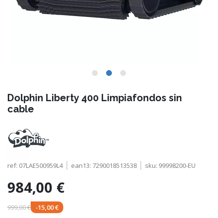
Dolphin Liberty 400 Limpiafondos sin
cable
ref:
07LAE500959L4
ean13:
7290018513538
sku:
99998200-EU
984,00 €
999,00 €
-15,00 €