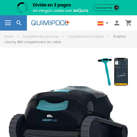




Inicio
Limpiafondos piscinas
Limpiafondos Dolphin
Dolphin
Liberty 400 Limpiafondos sin cable