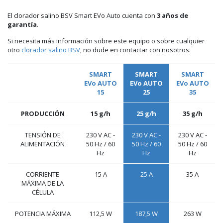
El clorador salino BSV Smart EVo Auto cuenta con
3 años de
garantía
.
Si necesita más información sobre este equipo o sobre cualquier
otro
clorador salino BSV
, no dude en contactar con nosotros.
SMART
SMART
SMART
EVo AUTO
EVo AUTO
EVo AUTO
15
25
35
PRODUCCIÓN
15 g/h
25 g/h
35 g/h
TENSIÓN DE
230 V AC -
230 V AC -
230
V AC -
ALIMENTACIÓN
50 Hz / 60
50 Hz / 60
50 Hz / 60
Hz
Hz
Hz
CORRIENTE
15 A
25 A
35 A
MÁXIMA DE LA
CÉLULA
POTENCIA MÁXIMA
112,5 W
187,5 W
263 W