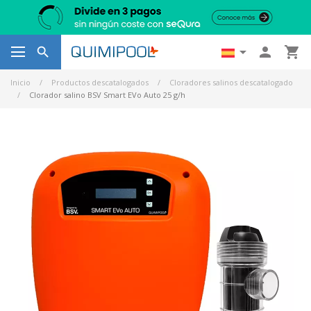




Inicio
Productos descatalogados
Cloradores salinos descatalogado
Clorador salino BSV Smart EVo Auto 25 g/h