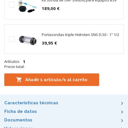
Kit sonda de ORP (redox) para equipos BSV
189,00 €
Portasondas triple Hidroten SNS D.50 - 1" 1/2
39,95 €
1
Artículos:
Precio total:

Añadir
1
artículo/s al carrito
Características técnicas
Ficha de datos
Documentos