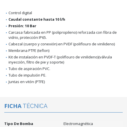
Control digital
Caudal constante hasta 10 l/h
Presión: 10 Bar
Carcasa fabricada en PP (polipropileno) reforzada con fibra de
vidrio, protección IP65.
Cabezal (cuerpo y conexión) en PVDF (poliflouro de vinilideno)
Membrana PTFE (teflon)
Kit de instalación en PVDF-T (poliflouro de vinilideno)(válvula
inyección, filtro de pie y soporte)
Tubo de aspiración PVC.
Tubo de impulsión PE.
Juntas en vitón (PTFE)
FICHA
TÉCNICA
Tipo De Bomba
Electromagnética