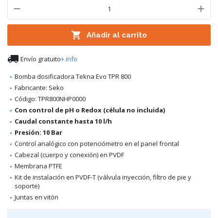

Añadir al carrito

Envío gratuito
+ info
Bomba dosificadora Tekna Evo TPR 800
Fabricante: Seko
Código: TPR800NHP0000
Con control de pH o Redox (célula no incluida)
Caudal constante hasta 10 l/h
Presión: 10 Bar
Control analógico con potenciómetro en el panel frontal
Cabezal (cuerpo y conexión) en PVDF
Membrana PTFE
Kit de instalación en PVDF-T (válvula inyección, filtro de pie y
soporte)
Juntas en vitón