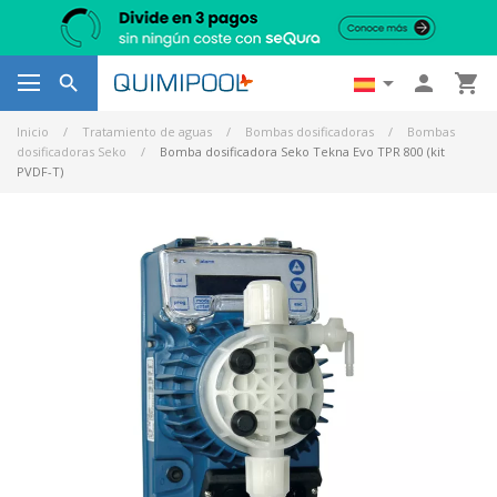




Inicio
Tratamiento de aguas
Bombas dosificadoras
Bombas
dosificadoras Seko
Bomba dosificadora Seko Tekna Evo TPR 800 (kit
PVDF-T)