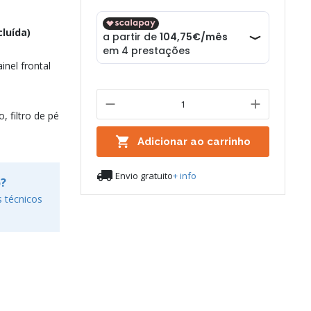
luída)
nel frontal
, filtro de pé

Adicionar ao carrinho

Envio gratuito
+ info
o?
 técnicos