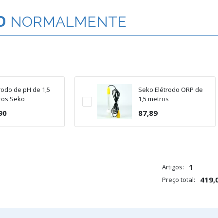
O
NORMALMENTE
rodo de pH de 1,5
Seko Elétrodo ORP de
ros Seko
1,5 metros
90
87,89
1
Artigos:
419,
Preço total: