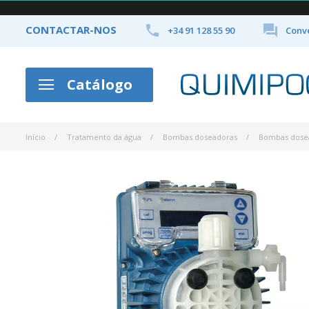


CONTACTAR-NOS
+34 91 128 55 90
Conve
Catálogo
Início
Tratamento da água
Bombas doseadoras
Bombas dose