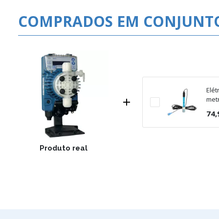
COMPRADOS EM CONJUNT
Elét
met

74,
Produto real