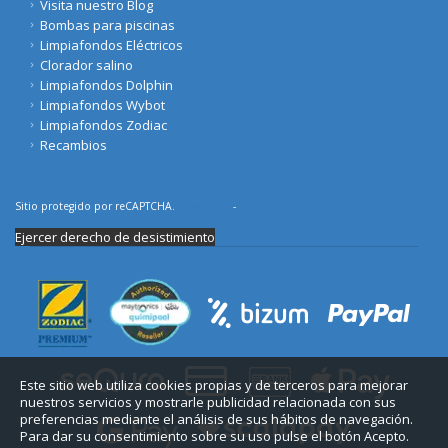
Visita nuestro Blog
Bombas para piscinas
Limpiafondos Eléctricos
Clorador salino
Limpiafondos Dolphin
Limpiafondos Wybot
Limpiafondos Zodiac
Recambios
Sitio protegido por reCAPTCHA.
Privacidad
-
Términos
Ejercer derecho de desistimiento
Este sitio web utiliza cookies propias y de terceros para mejorar
nuestros servicios y mostrarle publicidad relacionada con sus
preferencias mediante el análisis de sus hábitos de navegación.
Para dar su consentimiento sobre su uso pulse el botón Acepto.