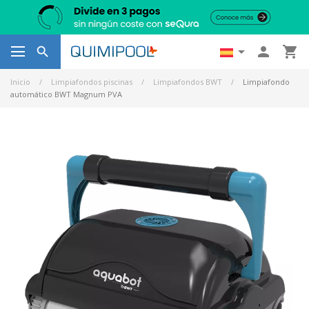




Inicio
Limpiafondos piscinas
Limpiafondos BWT
Limpiafondo
automático BWT Magnum PVA