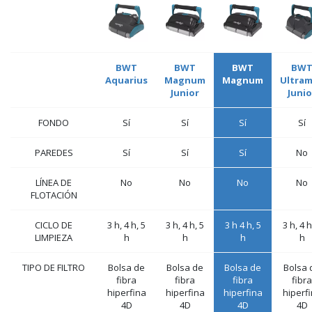
BWT
BWT
BWT
BW
Aquarius
Magnum
Magnum
Ultra
Junior
Junio
FONDO
Sí
Sí
Sí
Sí
PAREDES
Sí
Sí
Sí
No
LÍNEA DE
No
No
No
No
FLOTACIÓN
CICLO DE
3 h, 4 h, 5
3 h, 4 h, 5
3 h 4 h, 5
3 h, 4 h
LIMPIEZA
h
h
h
h
TIPO DE FILTRO
Bolsa de
Bolsa de
Bolsa de
Bolsa 
fibra
fibra
fibra
fibra
hiperfina
hiperfina
hiperfina
hiperf
4D
4D
4D
4D