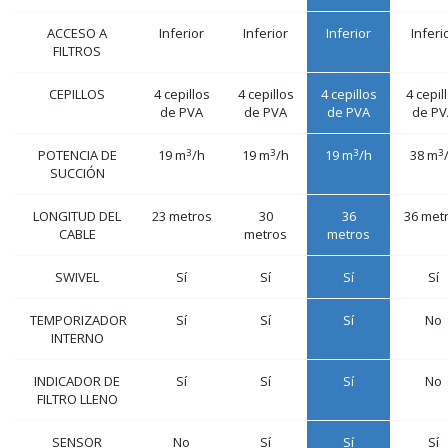
ACCESO A
Inferior
Inferior
Inferior
Inferi
FILTROS
CEPILLOS
4 cepillos
4 cepillos
4 cepillos
4 cepil
de PVA
de PVA
de PVA
de PV
3
3
3
3
POTENCIA DE
19 m
/h
19 m
/h
19 m
/h
38 m
SUCCIÓN
LONGITUD DEL
23 metros
30
36
36 met
CABLE
metros
metros
SWIVEL
Sí
Sí
Sí
Sí
TEMPORIZADOR
Sí
Sí
Sí
No
INTERNO
INDICADOR DE
Sí
Sí
Sí
No
FILTRO LLENO
SENSOR
No
Sí
Sí
Sí