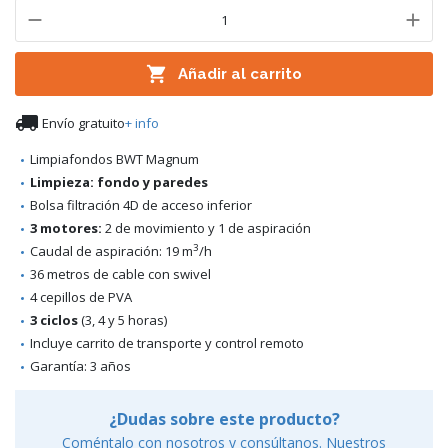

Añadir al carrito

Envío gratuito
+ info
Limpiafondos BWT Magnum
Limpieza: fondo y paredes
Bolsa filtración 4D de acceso inferior
3 motores:
2 de movimiento y 1 de aspiración
3
Caudal de aspiración: 19 m
/h
36 metros de cable con swivel
4 cepillos de PVA
3 ciclos
(3, 4 y 5 horas)
Incluye carrito de transporte y control remoto
Garantía: 3 años
¿Dudas sobre este producto?
Coméntalo con nosotros y consúltanos. Nuestros