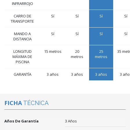
INFRARROJO
CARRO DE
Sí
Sí
Sí
Sí
TRANSPORTE
MANDO A
Sí
Sí
Sí
Sí
DISTANCIA
LONGITUD
15 metros
20
25
35 met
MÁXIMA DE
metros
metros
PISCINA
GARANTÍA
3 años
3 años
3 años
3 año
FICHA
TÉCNICA
Años De Garantía
3 Años