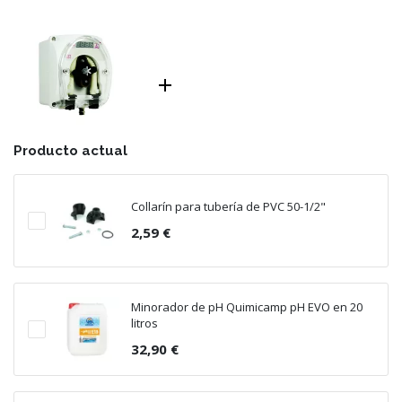

Producto actual
Collarín para tubería de PVC 50-1/2"
2,59 €
Minorador de pH Quimicamp pH EVO en 20
litros
32,90 €