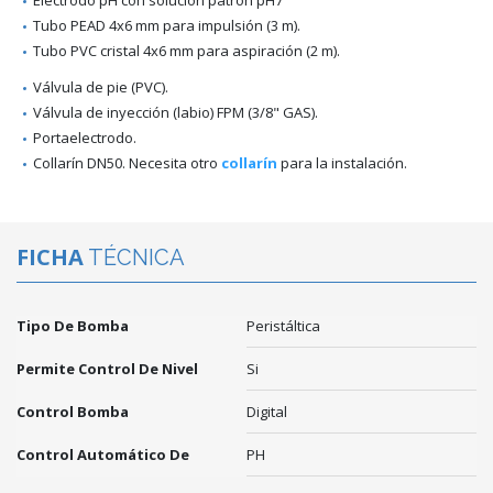
Electrodo pH con solución patrón pH7
Tubo PEAD 4x6 mm para impulsión (3 m).
Tubo PVC cristal 4x6 mm para aspiración (2 m).
Válvula de pie (PVC).
Válvula de inyección (labio) FPM (3/8" GAS).
Portaelectrodo.
Collarín DN50. Necesita otro
collarín
para la instalación.
FICHA
TÉCNICA
Tipo De Bomba
Peristáltica
Permite Control De Nivel
Si
Control Bomba
Digital
Control Automático De
PH