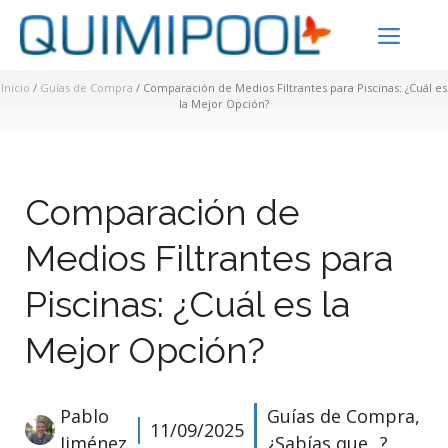
Saltar
ME
al
contenido
Inicio
/
Guías de Compra
/
Comparación de Medios Filtrantes para Piscinas: ¿Cuál es
la Mejor Opción?
Comparación de
Medios Filtrantes para
Piscinas: ¿Cuál es la
Mejor Opción?
Pablo
Guías de Compra
,
11/09/2025
Jiménez
¿Sabías que...?