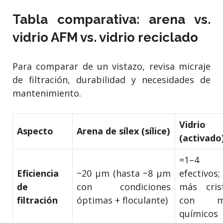
Tabla comparativa: arena vs.
vidrio AFM vs. vidrio reciclado
Para comparar de un vistazo, revisa micraje
de filtración, durabilidad y necesidades de
mantenimiento.
Vidrio
Aspecto
Arena de sílex (sílice)
(activado
≈1–4
Eficiencia
~20 μm (hasta ~8 μm
efectivos
de
con condiciones
más crist
filtración
óptimas + floculante)
con m
químicos