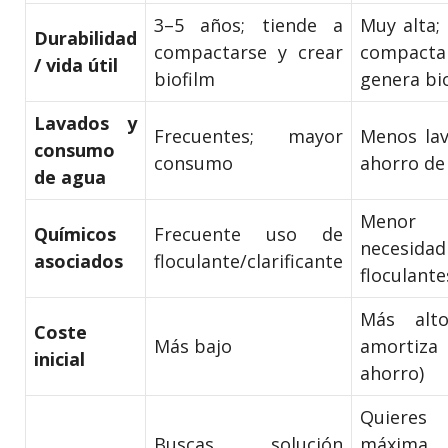
3–5 años; tiende a
Muy alta;
Durabilidad
compactarse y crear
compact
/ vida útil
biofilm
genera bi
Lavados y
Frecuentes; mayor
Menos lav
consumo
consumo
ahorro de
de agua
Menor
Químicos
Frecuente uso de
necesid
asociados
floculante/clarificante
floculante
Más alt
Coste
Más bajo
amortiz
inicial
ahorro)
Quieres
Buscas solución
máxima