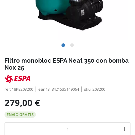
Filtro monobloc ESPA Neat 350 con bomba
Nox 25
ref:
18PE203200
ean13:
8421535149064
sku:
203200
279,00 €
ENVÍO GRATIS