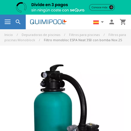




Inicio
Depuradoras de piscinas
Filtros para piscinas
Filtros para
piscinas Monoblock
Filtro monobloc ESPA Neat 350 con bomba Nox 25