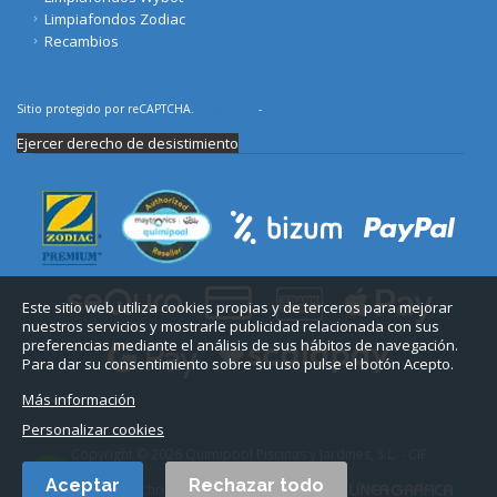
Limpiafondos Zodiac
Recambios
Sitio protegido por reCAPTCHA.
Privacidad
-
Términos
Ejercer derecho de desistimiento
Este sitio web utiliza cookies propias y de terceros para mejorar
nuestros servicios y mostrarle publicidad relacionada con sus
preferencias mediante el análisis de sus hábitos de navegación.
Para dar su consentimiento sobre su uso pulse el botón Acepto.
Más información
Personalizar cookies
Copyright © 2026 Quimipool Piscinas y Jardines, S.L. - CIF
B11712916.
Aceptar
Rechazar todo
Todos los derechos reservados. Diseño web: