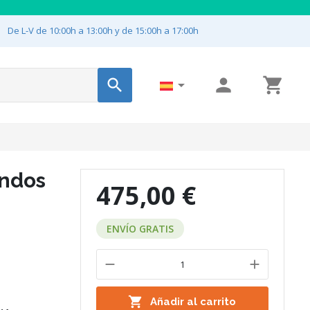

De L-V de 10:00h a 13:00h y de 15:00h a 17:00h




ondos
475,00 €
ENVÍO GRATIS

Añadir al carrito