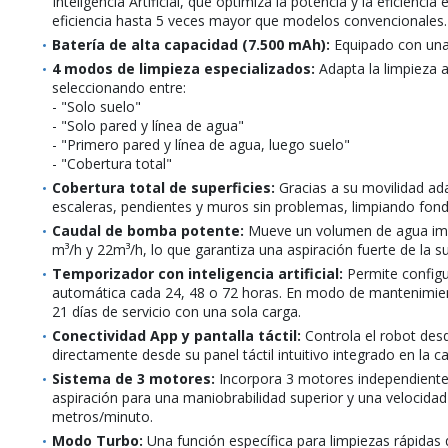
Inteligencia Artificial, que optimiza la potencia y la eficienci
eficiencia hasta 5 veces mayor que modelos convencionales.
Batería de alta capacidad (7.500 mAh):
Equipado con una
4 modos de limpieza especializados:
Adapta la limpieza 
seleccionando entre:
- "Solo suelo"
- "Solo pared y línea de agua"
- "Primero pared y línea de agua, luego suelo"
- "Cobertura total"
Cobertura total de superficies:
Gracias a su movilidad ada
escaleras, pendientes y muros sin problemas, limpiando fondo
Caudal de bomba potente:
Mueve un volumen de agua imp
m³/h y 22m³/h, lo que garantiza una aspiración fuerte de la s
Temporizador con inteligencia artificial:
Permite configur
automática cada 24, 48 o 72 horas. En modo de mantenimien
21 días de servicio con una sola carga.
Conectividad App y pantalla táctil:
Controla el robot des
directamente desde su panel táctil intuitivo integrado en la c
Sistema de 3 motores:
Incorpora 3 motores independientes
aspiración para una maniobrabilidad superior y una velocid
metros/minuto.
Modo Turbo:
Una función específica para limpiezas rápidas 