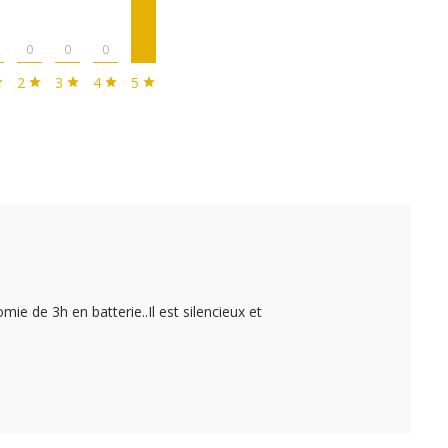
0
0
0
2
3
4
5
ie de 3h en batterie..Il est silencieux et