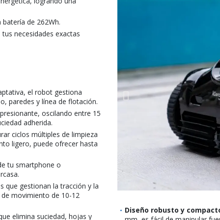
a energética, logrando una
 batería de 262Wh.
a tus necesidades exactas
ptativa, el robot gestiona
, paredes y línea de flotación.
resionante, oscilando entre 15
uciedad adherida.
ar ciclos múltiples de limpieza
to ligero, puede ofrecer hasta
de tu smartphone o
arcasa.
 que gestionan la tracción y la
ad de movimiento de 10-12
Diseño robusto y compact
que elimina suciedad, hojas y
mm, es fácil de manipular fue