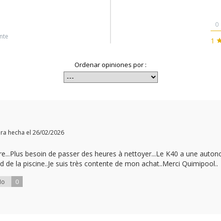
0
nte
1
Ordenar opiniones por :
pra hecha el 26/02/2026
re...Plus besoin de passer des heures à nettoyer...Le K40 a une autonom
ond de la piscine..Je suis très contente de mon achat..Merci Quimipool..
0
No