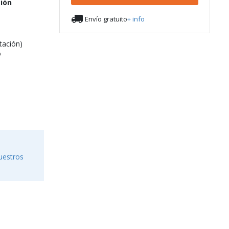
ción

Envío gratuito
+ info
tación)
o
uestros