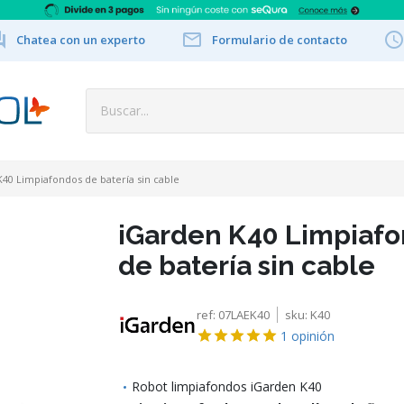


Chatea con un experto
Formulario de contacto
40 Limpiafondos de batería sin cable
iGarden K40 Limpiaf
de batería sin cable
ref:
07LAEK40
sku:
K40
1
opinión
Robot limpiafondos iGarden K40