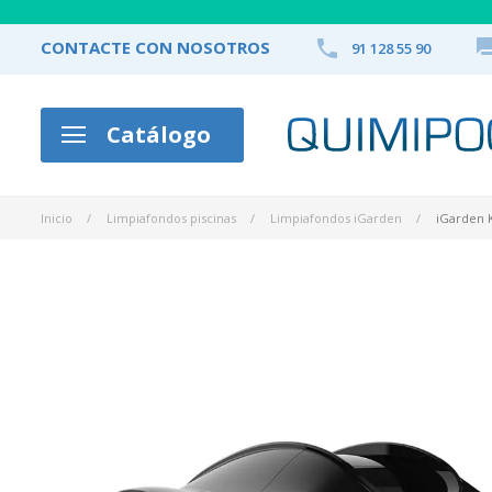

CONTACTE CON NOSOTROS
91 128 55 90
Catálogo
Inicio
Limpiafondos piscinas
Limpiafondos iGarden
iGarden K