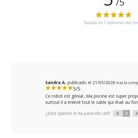
/5
Basado en
1
opiniones del clie
Sandra A.
publicado el 21/05/2026
tras la com
5/5
Ce robot est génial...Ma piscine est super prop
surtout il a enlevé tout le sable qui était au f
¿Esta opinion le ha parecido util?
0
Sí