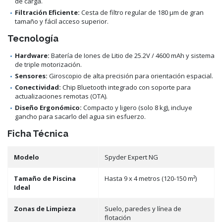
de carga.
Filtración Eficiente:
Cesta de filtro regular de 180 µm de gran
tamaño y fácil acceso superior.
Tecnología
Hardware:
Batería de Iones de Litio de 25.2V / 4600 mAh y sistema
de triple motorización.
Sensores:
Giroscopio de alta precisión para orientación espacial.
Conectividad:
Chip Bluetooth integrado con soporte para
actualizaciones remotas (OTA).
Diseño Ergonómico:
Compacto y ligero (solo 8 kg), incluye
gancho para sacarlo del agua sin esfuerzo.
Ficha Técnica
Modelo
Spyder Expert NG
Tamaño de Piscina
Hasta 9 x 4 metros (120-150 m²)
Ideal
Zonas de Limpieza
Suelo, paredes y línea de
flotación