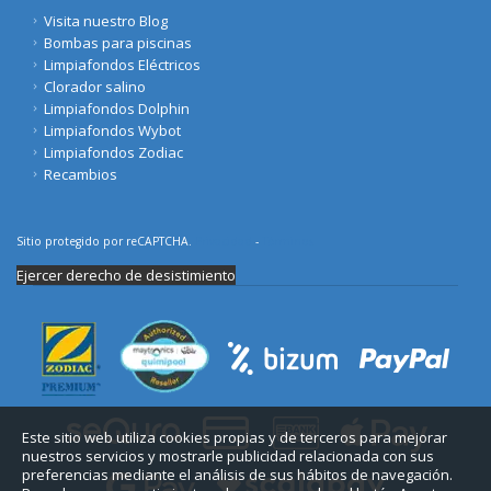
Visita nuestro Blog
Bombas para piscinas
Limpiafondos Eléctricos
Clorador salino
Limpiafondos Dolphin
Limpiafondos Wybot
Limpiafondos Zodiac
Recambios
Sitio protegido por reCAPTCHA.
Privacidad
-
Términos
Ejercer derecho de desistimiento
Este sitio web utiliza cookies propias y de terceros para mejorar
nuestros servicios y mostrarle publicidad relacionada con sus
preferencias mediante el análisis de sus hábitos de navegación.