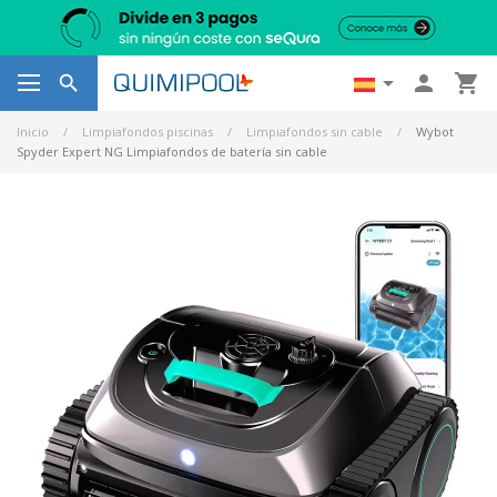




Inicio
Limpiafondos piscinas
Limpiafondos sin cable
Wybot
Spyder Expert NG Limpiafondos de batería sin cable