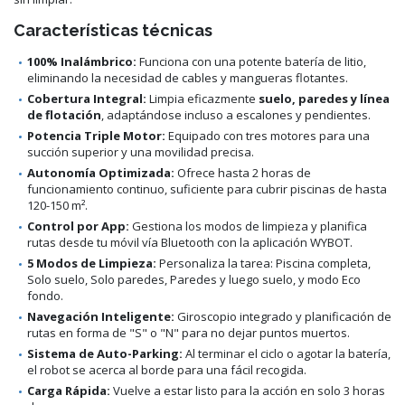
Características técnicas
100% Inalámbrico:
Funciona con una potente batería de litio,
eliminando la necesidad de cables y mangueras flotantes.
Cobertura Integral:
Limpia eficazmente
suelo, paredes y línea
de flotación
, adaptándose incluso a escalones y pendientes.
Potencia Triple Motor:
Equipado con tres motores para una
succión superior y una movilidad precisa.
Autonomía Optimizada:
Ofrece hasta 2 horas de
funcionamiento continuo, suficiente para cubrir piscinas de hasta
120-150 m².
Control por App:
Gestiona los modos de limpieza y planifica
rutas desde tu móvil vía Bluetooth con la aplicación WYBOT.
5 Modos de Limpieza:
Personaliza la tarea: Piscina completa,
Solo suelo, Solo paredes, Paredes y luego suelo, y modo Eco
fondo.
Navegación Inteligente:
Giroscopio integrado y planificación de
rutas en forma de "S" o "N" para no dejar puntos muertos.
Sistema de Auto-Parking:
Al terminar el ciclo o agotar la batería,
el robot se acerca al borde para una fácil recogida.
Carga Rápida:
Vuelve a estar listo para la acción en solo 3 horas