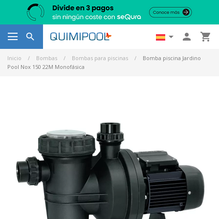




Inicio
Bombas
Bombas para piscinas
Bomba piscina Jardino
Pool Nox 150 22M Monofásica