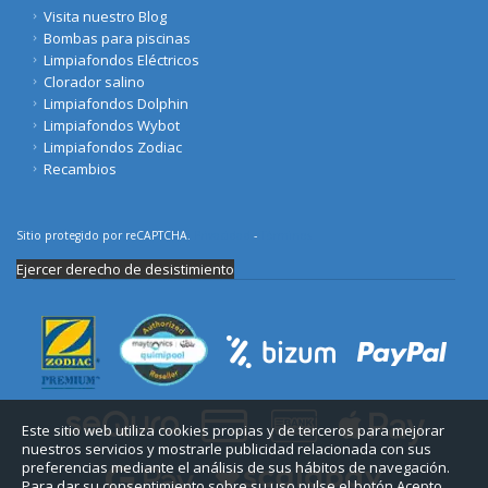
Visita nuestro Blog
Bombas para piscinas
Limpiafondos Eléctricos
Clorador salino
Limpiafondos Dolphin
Limpiafondos Wybot
Limpiafondos Zodiac
Recambios
Sitio protegido por reCAPTCHA.
Privacidad
-
Términos
Ejercer derecho de desistimiento
Este sitio web utiliza cookies propias y de terceros para mejorar
nuestros servicios y mostrarle publicidad relacionada con sus
preferencias mediante el análisis de sus hábitos de navegación.
Para dar su consentimiento sobre su uso pulse el botón Acepto.