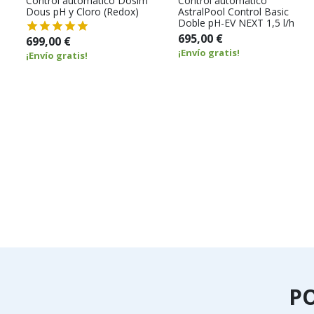
Control automático Dosim
Control automático
Dous pH y Cloro (Redox)
AstralPool Control Basic
Doble pH-EV NEXT 1,5 l/h
695,00 €
699,00 €
¡Envío gratis!
¡Envío gratis!
P