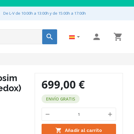

De L-V de 10:00h a 13:00h y de 15:00h a 17:00h




osim
699,00 €
edox)
ENVÍO GRATIS

Añadir al carrito