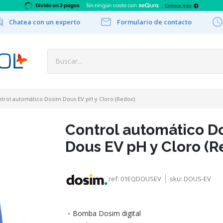


Chatea con un experto
Formulario de contacto
trol automático Dosim Dous EV pH y Cloro (Redox)
Control automático D
Dous EV pH y Cloro (R
ref:
01EQDOUSEV
sku:
DOUS-EV
Bomba Dosim digital