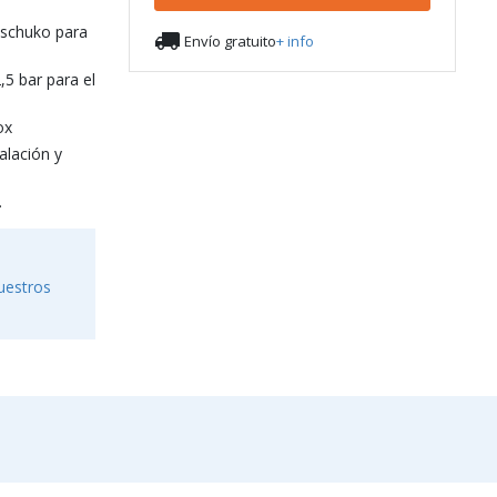
 schuko para

Envío gratuito
+ info
,5 bar para el
ox
alación y
.
uestros