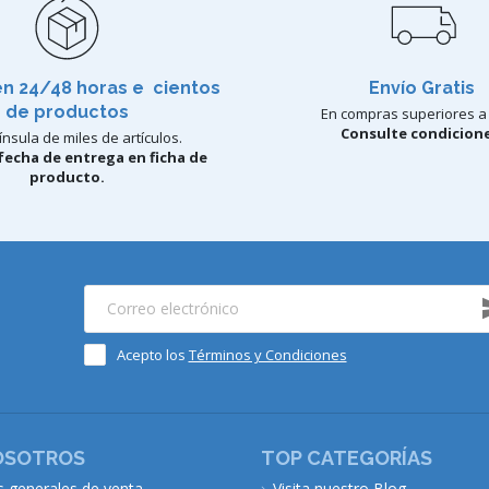
en 24/48 horas e cientos
Envío Gratis
de productos
En compras superiores a 
Consulte condicione
nsula de miles de artículos.
fecha de entrega en ficha de
producto.
Acepto los
Términos y Condiciones
OSOTROS
TOP CATEGORÍAS
s generales de venta
Visita nuestro Blog