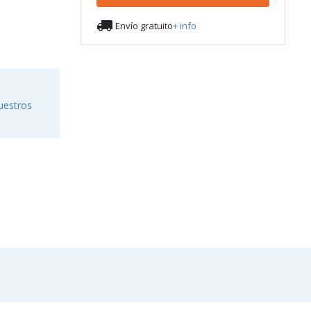

Envío gratuito
+ info
uestros