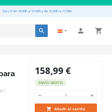

De L-V de 10:00h a 13:00h y de 15:00h a 17:00h




158,99 €
 para
ENVÍO GRATIS
12

Añadir al carrito