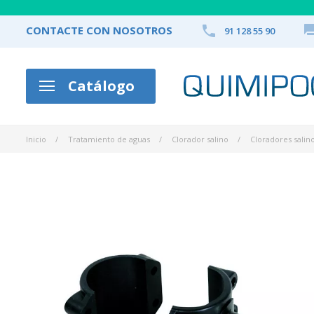

CONTACTE CON NOSOTROS
91 128 55 90
Catálogo
Inicio
Tratamiento de aguas
Clorador salino
Cloradores salino