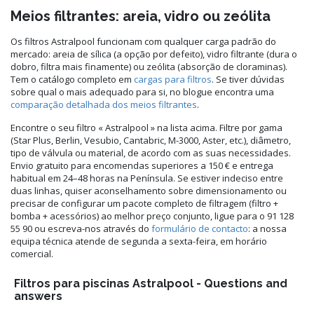
Meios filtrantes: areia, vidro ou zeólita
Os filtros Astralpool funcionam com qualquer carga padrão do
mercado: areia de sílica (a opção por defeito), vidro filtrante (dura o
dobro, filtra mais finamente) ou zeólita (absorção de cloraminas).
Tem o catálogo completo em
cargas para filtros
. Se tiver dúvidas
sobre qual o mais adequado para si, no blogue encontra uma
comparação detalhada dos meios filtrantes
.
Encontre o seu filtro « Astralpool » na lista acima. Filtre por gama
(Star Plus, Berlin, Vesubio, Cantabric, M-3000, Aster, etc.), diâmetro,
tipo de válvula ou material, de acordo com as suas necessidades.
Envio gratuito para encomendas superiores a 150 € e entrega
habitual em 24–48 horas na Península. Se estiver indeciso entre
duas linhas, quiser aconselhamento sobre dimensionamento ou
precisar de configurar um pacote completo de filtragem (filtro +
bomba + acessórios) ao melhor preço conjunto, ligue para o 91 128
55 90 ou escreva-nos através do
formulário de contacto
: a nossa
equipa técnica atende de segunda a sexta-feira, em horário
comercial.
Filtros para piscinas Astralpool - Questions and
answers