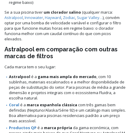
regime baixo)
Se a sua piscina tiver
um clorador salino
(qualquer marca:
Astralpool
,
Innowater
,
Hayward
,
Zodiac
,
Sugar Valley…
), convém
optar por uma bomba de velocidade variável e configurar o filtro
para que funcione muitas horas em regime baixo: o clorador
funciona melhor com um caudal contínuo do que com picos
elevados.
Astralpool em comparação com outras
marcas de filtros
Cada marca tem o seu lugar:
Astralpool
é a
gama mais ampla do mercado
, com 10
sublinhas, materiais escalonados e a melhor disponibilidade de
peças de substituição do setor. Para piscinas de média a grande
dimensão e projetos integrais com o ecossistema Fluidra, a
escolha natural.
Coral
é a
marca espanhola clássica
com três gamas bem
definidas (Neptuno/Alaska/Série 92) e um catálogo mais simples.
Boa alternativa para piscinas residenciais padrão a um preço
mais acessível.
Productos QP
é a
marca própria
da gama económica, com
preços ainda mais baixos do que Coral Neptuno ou Astralpool M-