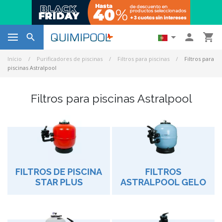




Início
Purificadores de piscinas
Filtros para piscinas
Filtros para
piscinas Astralpool
Filtros para piscinas Astralpool
FILTROS DE PISCINA
FILTROS
STAR PLUS
ASTRALPOOL GELO