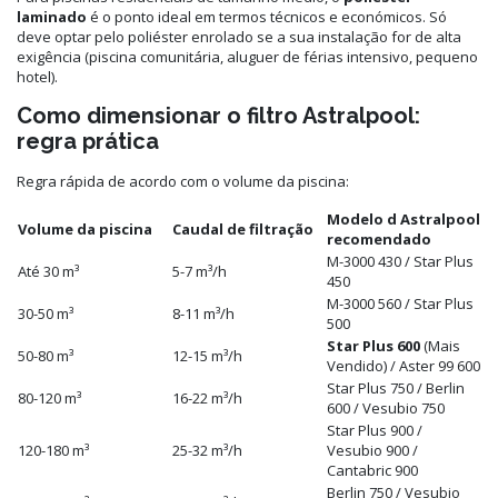
laminado
é o ponto ideal em termos técnicos e económicos. Só
deve optar pelo poliéster enrolado se a sua instalação for de alta
exigência (piscina comunitária, aluguer de férias intensivo, pequeno
hotel).
Como dimensionar o filtro Astralpool:
regra prática
Regra rápida de acordo com o volume da piscina:
Modelo d Astralpool
Volume da piscina
Caudal de filtração
recomendado
M-3000 430 / Star Plus
Até 30 m³
5-7 m³/h
450
M-3000 560 / Star Plus
30-50 m³
8-11 m³/h
500
Star Plus 600
(Mais
50-80 m³
12-15 m³/h
Vendido) / Aster 99 600
Star Plus 750 / Berlin
80-120 m³
16-22 m³/h
600 / Vesubio 750
Star Plus 900 /
120-180 m³
25-32 m³/h
Vesubio 900 /
Cantabric 900
Berlin 750 / Vesubio