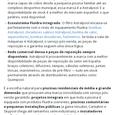
marca capaz de cobrir desde a pequena piscina familiar até ao
complexo desportivo municipal, essa marca é a Astralpool. E a
disponibilidade de stock é a melhor do mercado espanhol: o que
pedires, está disponível.
Ecossistema Fluidra integrado.
O filtro Astralpool encaixa-se
perfeitamente com o resto do equipamento Fluidra:
bombas
Astralpool
,
cloradores salinos Astralpool
,
bomba de calor
,
aquecedores
,
bombas dosadoras
,
fotómetros
. Se toda a sala de
máquinas é Astralpool, o serviço pós-venda, as peças de
reposição e a garantia seguem uma única lógica.
Rede comercial densa e peças de reposição sempre
disponíveis.
Astralpool é provavelmente a marca com a melhor
disponibilidade de peças de reposição do setor em España:
braços coletores, difusores, tampas, válvulas seletoras, juntas
tóricas, manómetros, cestos de pré-filtro — tudo em stock
permanente através de distribuidores autorizados como
Quimipool.
É a escolha natural para
piscinas residenciais de média a grande
dimensão
que procuram uma marca consolidada com serviço pós-
venda garantido,
projetos integrais
em que toda a piscina é
equipada com produtos Fluidra coerentes,
piscinas comunitárias
e pequenas instalações públicas
(a gama Vesubio, Cantabric e
Skypool chega até tamanhos semi-industriais), e
instaladores