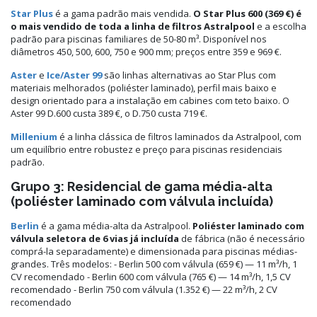
Star Plus
é a gama padrão mais vendida.
O Star Plus 600 (369 €) é
o mais vendido de toda a linha de filtros Astralpool
e a escolha
padrão para piscinas familiares de 50-80 m³. Disponível nos
diâmetros 450, 500, 600, 750 e 900 mm; preços entre 359 e 969 €.
Aster
e
Ice/Aster 99
são linhas alternativas ao Star Plus com
materiais melhorados (poliéster laminado), perfil mais baixo e
design orientado para a instalação em cabines com teto baixo. O
Aster 99 D.600 custa 389 €, o D.750 custa 719 €.
Millenium
é a linha clássica de filtros laminados da Astralpool, com
um equilíbrio entre robustez e preço para piscinas residenciais
padrão.
Grupo 3: Residencial de gama média-alta
(poliéster laminado com válvula incluída)
Berlin
é a gama média-alta da Astralpool.
Poliéster laminado com
válvula seletora de 6 vias já incluída
de fábrica (não é necessário
comprá-la separadamente) e dimensionada para piscinas médias-
grandes. Três modelos: - Berlin 500 com válvula (659 €) — 11 m³/h, 1
CV recomendado - Berlin 600 com válvula (765 €) — 14 m³/h, 1,5 CV
recomendado - Berlin 750 com válvula (1.352 €) — 22 m³/h, 2 CV
recomendado