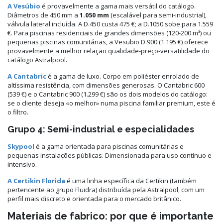
A Vesúbio
é provavelmente a gama mais versátil do catálogo.
Diâmetros de 450 mm a
1.050 mm
(escalável para semi-industrial),
válvula lateral incluída. A D.450 custa 475 €; a D.1050 sobe para 1.559
€. Para piscinas residenciais de grandes dimensões (120-200 m³) ou
pequenas piscinas comunitárias, a Vesubio D.900 (1.195 €) oferece
provavelmente a melhor relação qualidade-preço-versatilidade do
catálogo Astralpool.
A Cantabric
é a gama de luxo. Corpo em poliéster enrolado de
altíssima resistência, com dimensões generosas. O Cantabric 600
(539 €) e o Cantabric 900 (1.299 €) são os dois modelos do catálogo:
se o cliente deseja «o melhor» numa piscina familiar premium, este é
o filtro.
Grupo 4: Semi-industrial e especialidades
Skypool
é a gama orientada para piscinas comunitárias e
pequenas instalações públicas. Dimensionada para uso contínuo e
intensivo.
A Certikin Florida
é uma linha específica da Certikin (também
pertencente ao grupo Fluidra) distribuída pela Astralpool, com um
perfil mais discreto e orientada para o mercado britânico.
Materiais de fabrico: por que é importante