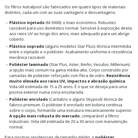
Os filtros Astralpool são fabricados em quatro tipos de materiais
distintos, cada um com as suas vantagens e desvantagens:
Plástico injetado
(M-3000): o mais económico. Robustez
razoável para uso doméstico normal. Sensível à exposição direta
aos raios UV ao longo dos anos; mais adequado para um abrigo
coberto.
Plástico soprado
(alguns modelos Star Plus): técnica intermédia
entre o injetado e o poliéster. Acabamento uniforme e resistência
mecânica razoável.
Poliéster laminado
(Star Plus, Aster, Berlin, Vesubio, Millenium):
a opção mais comum na gama média-alta. Corpo construído por
camadas de poliéster reforçado com fibra de vidro.
Resistência
muito elevada aos raios UV, impactos e abrasão química
.
Vida útil estimada de 15 a 25 anos. É o que se deseja para uma
piscina exterior numa zona ensolarada.
Poliéster enrolado
(Cantabric e alguns Skypool): técnica de
fabrico premium. O poliéster é enrolado em bobina contínua
sobre o corpo, formando uma estrutura mecanicamente superior.
A opção mais robusta do mercado
, comparável a filtros
industriais. Vida útil estimada de 20 a 30 anos com manutenção
normal.
Para piscinas residenciais de tamanho médio, o
poliéster