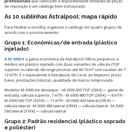
profissionais
que valorizam a disponibilidade imediata de peças
de reposição e um catálogo bem estruturado.
As 10 sublinhas Astralpool: mapa rápido
Para facilitar a escolha, organizei o catálogo em quatro grupos de
acordo com o posicionamento:
Grupo 1: Económicas/de entrada (plástico
injetado)
A M-3000
é a gama económica da Astralpool. Filtros pequenos a
médios em plástico injetado com duas variantes de válvula (TOP
superior ou lateral). Abrange piscinas até 60-70 m³ com caudais de 7-
12 m³/h. É o equivalente d Astralpool, da Coral, ao Neptuno: preço
baixo, prestações básicas, qualidade de marca comprovada.
Modelos M-3000 em destaque: - M-3000 430 TOP (269 €) — gama de
entrada, válvula superior, 7 m³/h - M-3000 480 TOP (269 €) — 8 m³/h -
M-3000 560 TOP (329 €) — 11 m³/h - M-3000 430 lateral (295 €) —
válvula lateral - M-3000 480 lateral (299 €) — válvula lateral - M-3000
560 lateral (319 €) — válvula lateral
Grupo 2: Padrão residencial (plástico soprado
e poliéster)