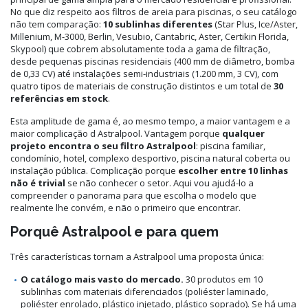
No que diz respeito aos filtros de areia para piscinas, o seu catálogo
não tem comparação:
10 sublinhas diferentes
(Star Plus, Ice/Aster,
Millenium, M-3000, Berlin, Vesubio, Cantabric, Aster, Certikin Florida,
Skypool) que cobrem absolutamente toda a gama de filtração,
desde pequenas piscinas residenciais (400 mm de diâmetro, bomba
de 0,33 CV) até instalações semi-industriais (1.200 mm, 3 CV), com
quatro tipos de materiais de construção distintos e um total de
30
referências em stock
.
Esta amplitude de gama é, ao mesmo tempo, a maior vantagem e a
maior complicação d Astralpool. Vantagem porque
qualquer
projeto encontra o seu filtro Astralpool
: piscina familiar,
condomínio, hotel, complexo desportivo, piscina natural coberta ou
instalação pública. Complicação porque
escolher entre 10 linhas
não é trivial
se não conhecer o setor. Aqui vou ajudá-lo a
compreender o panorama para que escolha o modelo que
realmente lhe convém, e não o primeiro que encontrar.
Porquê Astralpool e para quem
Três características tornam a Astralpool uma proposta única:
O catálogo mais vasto do mercado.
30 produtos em 10
sublinhas com materiais diferenciados (poliéster laminado,
poliéster enrolado, plástico injetado, plástico soprado). Se há uma