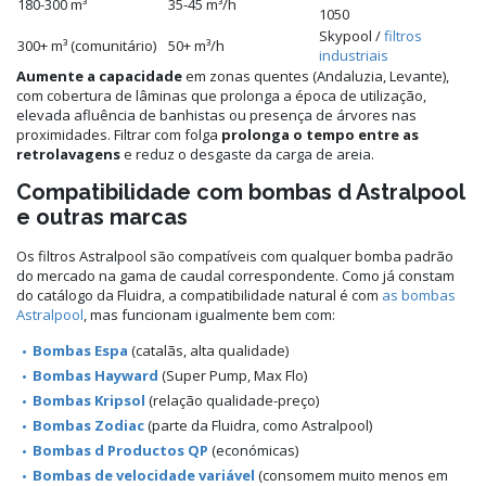
180-300 m³
35-45 m³/h
1050
Skypool /
filtros
300+ m³ (comunitário)
50+ m³/h
industriais
Aumente a capacidade
em zonas quentes (Andaluzia, Levante),
com cobertura de lâminas que prolonga a época de utilização,
elevada afluência de banhistas ou presença de árvores nas
proximidades. Filtrar com folga
prolonga o tempo entre as
retrolavagens
e reduz o desgaste da carga de areia.
Compatibilidade com bombas d Astralpool
e outras marcas
Os filtros Astralpool são compatíveis com qualquer bomba padrão
do mercado na gama de caudal correspondente. Como já constam
do catálogo da Fluidra, a compatibilidade natural é com
as bombas
Astralpool
, mas funcionam igualmente bem com:
Bombas Espa
(catalãs, alta qualidade)
Bombas Hayward
(Super Pump, Max Flo)
Bombas Kripsol
(relação qualidade-preço)
Bombas Zodiac
(parte da Fluidra, como Astralpool)
Bombas d Productos QP
(económicas)
Bombas de velocidade variável
(consomem muito menos em