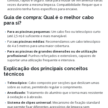
cómodo, rápido e seguro. Ideal para mudar de ferramenta várias
vezes durante a mesma limpeza. Compatibilidade: Requer que o
acessório tenha furos específicos para encaixe.
Guia de compra: Qual é o melhor cabo
para si?
Para as piscinas pequenas:
Um cabo fixo ou telescópico curto
(até 2,5 m) é suficiente e mais manejável.
Para
as piscinas médias:
Recomendamos um cabo telescópico
de 4 a 5 metros para uma maior cobertura.
Para as piscinas de grandes dimensões ou de utilização
profissional:
Punhos reforçados e extensíveis, capazes de
suportar uma utilização frequente e intensiva.
Explicação dos principais conceitos
técnicos
Telescópico:
Cabo composto por secções que deslizam umas
sobre as outras, permitindo regular o comprimento.
Anodizado:
Tratamento do alumínio que o torna mais resistente
à oxidação e à abrasão.
Sistema de clipes universal:
Mecanismo de fixação standard
que permite fixar diferentes acessórios de limpeza sem