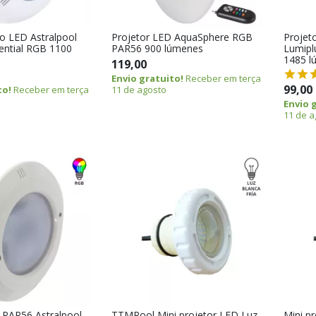
no LED Astralpool
Projetor LED AquaSphere RGB
Projet
ential RGB 1100
PAR56 900 lúmenes
Lumipl
1485 l
119,00
Envio gratuito!
Receber em terça
99,00
to!
Receber em terça
11 de agosto
Envio 
11 de a
 PAR56 Astralpool
TTMPool Mini projetor LED Luz
Mini p