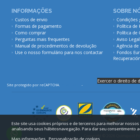
INFORMAÇÕES
SOBRE N
Custos de envio
Condições 
Formas de pagamento
Política de
Como comprar
Política de
Perguntas mais frequentes
Aviso Legal
Manual de procedimentos de devolução
Agência de
Use o nosso formulário para nos contactar
Fondos Eur
Recuperación 
Exercer o direito de 
Site protegido por reCAPTCHA.
Privacidade
-
Termos
Este site usa cookies próprios e de terceiros para melhorar nossos
analisando seus hábitosnavegação. Para dar seu consentimento ao
Copyright © 2026 Quimipool Pisc
Mais informações
Personalização de cookies