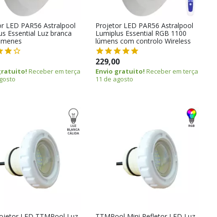
or LED PAR56 Astralpool
Projetor LED PAR56 Astralpool
us Essential Luz branca
Lumiplus Essential RGB 1100
úmenes
lúmens com controlo Wireless
229,00
gratuito!
Receber em terça
Envio gratuito!
Receber em terça
gosto
11 de agosto
rojetor LED TTMPool Luz
TTMPool Mini Refletor LED Luz