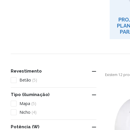
PRO
PLAN
PAR

Revestimento
Existem 12 pro
Betão
(5)

Tipo (iluminação)
Mapa
(5)
Nicho
(4)

Potência (W)