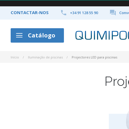


CONTACTAR-NOS
+34 91 128 55 90
Conve
Catálogo
Início
Iluminação de piscinas
Projectores LED para piscinas
Proj