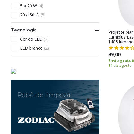
5 a 20 W
(4)
20 a 50 W
(5)

Tecnologia
Projetor pla
Lumiplus Ess
Cor do LED
(7)
1485 lúmene
LED branco
(2)
99,00
Envio gratui
11 de agosto