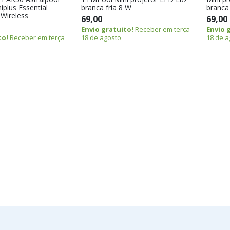
plus Essential
branca fria 8 W
branca
Wireless
69,00
69,00
Envio gratuito!
Receber em terça
Envio 
to!
Receber em terça
18 de agosto
18 de a