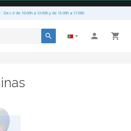

De L-V de 10:00h a 13:00h y de 15:00h a 17:00h




cinas