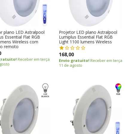
or plano LED Astralpool
Projetor LED plano Astralpool
us Essential Flat RGB
Lumiplus Essential Flat RGB
umens Wireless com
Light 1100 lumens Wireless
lo remoto
0
168,00
gratuito!
Receber em terça
Envio gratuito!
Receber em terça
gosto
11 de agosto