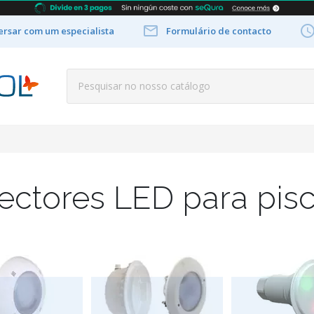

rsar com um especialista
Formulário de contacto
ectores LED para pis