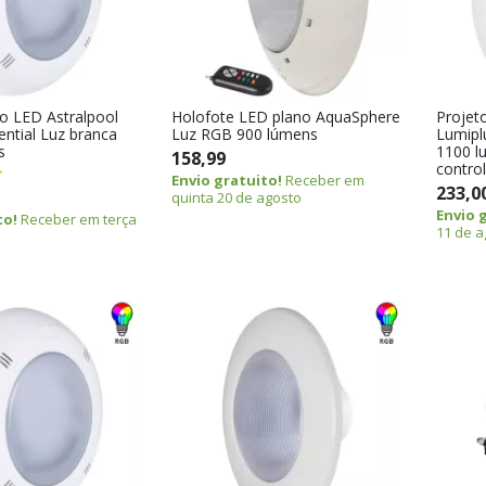
no LED Astralpool
Holofote LED plano AquaSphere
Projet
ential Luz branca
Luz RGB 900 lúmens
Lumipl
s
1100 l
158,99
contro
Envio gratuito!
Receber em
233,0
quinta 20 de agosto
Envio 
to!
Receber em terça
11 de a