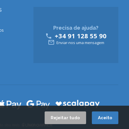
S
Precisa de ajuda?
os
+34 91 128 55 90


Enviar-nos uma mensagem
Rejeitar tudo
Aceito
o sítio Web: