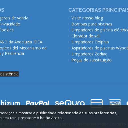
ÓS
CATEGORIAS PRINCIPAI
gerais de venda
Visite nosso blog
 Privacidade
Bombas para piscinas
 Cookies
Limpadores de piscina eléctric
Clorador de sal
 I&D da Andaluzia IDEA
Limpadores Dolphin
opeos del Mecanismo de
Aspiradores de piscinas Wybot
y Resiliencia
Limpadores Zodiac
Peças de substituição
desistência
 serviços e mostrar a publicidade relacionada às suas preferências,
 seu uso, pressione o botão Aceito.
inas e Jardins, S.L. - CIF B11712916.
Todos os direitos reservados. Conceção d