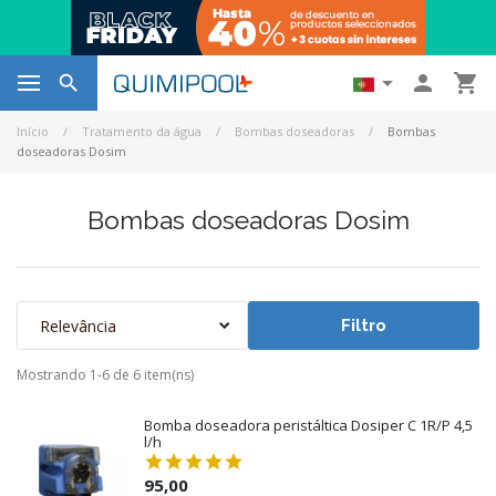




Início
Tratamento da água
Bombas doseadoras
Bombas
doseadoras Dosim
Bombas doseadoras Dosim
Relevância
Filtro
Mostrando 1-6 de 6 item(ns)
Bomba doseadora peristáltica Dosiper C 1R/P 4,5
l/h
95,00