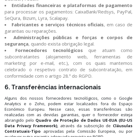
Entidades financeiras e plataformas de pagamento
para processar os pagamentos: CaixaBank/Redsys, PayPal,
SeQura, Bizum, Lyra, Scalapay.
Fabricantes e serviços técnicos oficiais
, em caso de
garantias ou reparações.
Administrações públicas e forças e corpos de
segurança
, quando exista obrigação legal.
Fornecedores tecnológicos
que atuam como
subcontratantes (alojamento web, ferramentas de
marketing por e-mail, etc.), com os quais mantemos
celebrado o respetivo contrato de subcontratação, em
conformidade com o artigo 28.º do RGPD.
6. Transferências internacionais
Alguns dos nossos fornecedores tecnológicos, como o Google
Analytics e o Zoho, podem estar localizados fora do Espaço
Económico Europeu. Nesse caso, essas transferências são
realizadas com as devidas garantias, quer o fornecedor esteja
abrangido pelo
Quadro de Proteção de Dados UE-EUA (EU-US
Data Privacy Framework)
, através da subscrição de
Cláusulas
Contratuais-Tipo
aprovadas pela Comissão Europeia, ou por
qualquer outra garantia adequada prevista no RGPD.